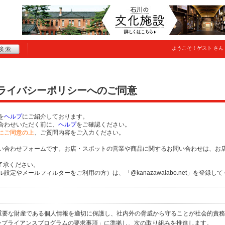
ようこそ！
ゲスト
さん
プライバシーポリシーへのご同意
を
ヘルプ
にご紹介しております。
合わせいただく前に、
ヘルプ
をご確認ください。
にご同意の上
、ご質問内容をご入力ください。
い合わせフォームです。お店・スポットの営業や商品に関するお問い合わせは、お
了承ください。
定やメールフィルターをご利用の方）は、「@kanazawalabo.net」を登録し
個人の重要な財産である個人情報を適切に保護し、社内外の脅威から守ることが社会的責
するコンプライアンスプログラムの要求事項」に準拠し、次の取り組みを推進します。