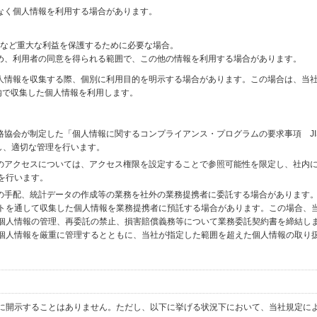
なく個人情報を利用する場合があります。
財産など重大な利益を保護するために必要な場合。
め、利用者の同意を得られる範囲で、この他の情報を利用する場合があります。
個人情報を収集する際、個別に利用目的を明示する場合があります。この場合は、当
内で収集した個人情報を利用します。
格協会が制定した「個人情報に関するコンプライアンス・プログラムの要求事項 JI
備し、適切な管理を行います。
へのアクセスについては、アクセス権限を設定することで参照可能性を限定し、社内
を行います。
送の手配、統計データの作成等の業務を社外の業務提携者に委託する場合があります
トを通して収集した個人情報を業務提携者に預託する場合があります。この場合、
個人情報の管理、再委託の禁止、損害賠償義務等について業務委託契約書を締結し
個人情報を厳重に管理するとともに、当社が指定した範囲を超えた個人情報の取り
に開示することはありません。ただし、以下に挙げる状況下において、当社規定に