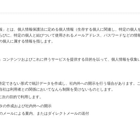
報」とは、個人情報保護法に定める個人情報（生存する個人に関連し、特定の個人
らびに、特定の個人と結びついて使用されるメールアドレス、パスワードなどの情
の個人に属する情報を指します。
」コンテンツおよびこれに伴うサービスを提供する目的を以って、個人情報を収集
を特定できない形式で統計データを作成し、社内外への開示を行う場合があります。
当社は利用者との関係においてなんら制限を受けないものとします。
に次の目的で利用します。
ータの作成および社内外への開示
等のメールによる案内、またはダイレクトメールの送付