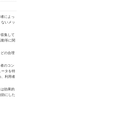
用者によっ
くないメッ
を収集して
活動等に関
)などの合理
用者のコン
ュータを特
め、利用者
タは効果的
無効にした