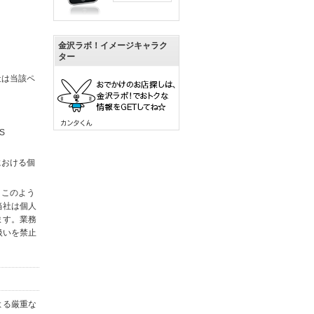
金沢ラボ！イメージキャラク
ター
社は当該ペ
S
における個
。このよう
当社は個人
ます。業務
扱いを禁止
よる厳重な