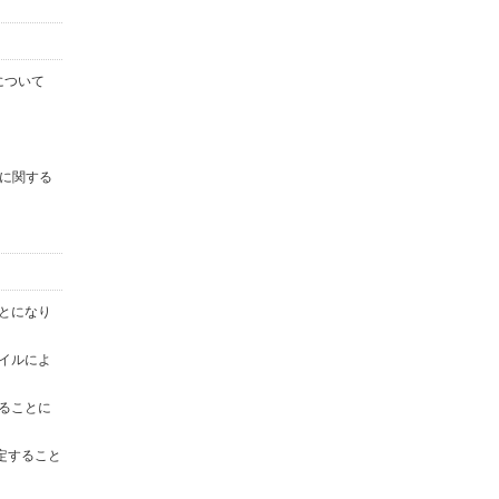
について
に関する
ことになり
ァイルによ
することに
定すること