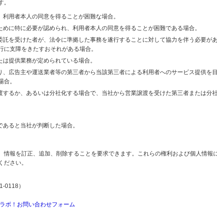
す。
り、利用者本人の同意を得ることが困難な場合。
のために特に必要が認められ、利用者本人の同意を得ることが困難である場合。
の委託を受けた者が、法令に準拠した事務を遂行することに対して協力を伴う必要が
行に支障をきたすおそれがある場合。
または提供業務が定められている場合。
より、広告主や運送業者等の第三者から当該第三者による利用者へのサービス提供を
場合。
譲渡するか、あるいは分社化する場合で、当社から営業譲渡を受けた第三者または分
であると当社が判断した場合。
、情報を訂正、追加、削除することを要求できます。これらの権利および個人情報
ください。
-0118）
ラボ！お問い合わせフォーム