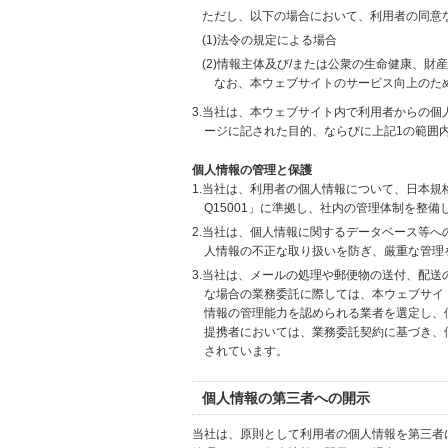
ただし、以下の場合において、利用者の同意
(1)法令の規定による場合
(2)情報主体及び/または公衆の生命健康、
なお、本ウェブサイトのサービス向上のた
3.当社は、本ウェブサイト内で利用者からの
ージに記された目的、ならびに上記1の範囲
個人情報の管理と保護
1.当社は、利用者の個人情報について、日本規
Q15001」に準拠し、社内の管理体制を整
2.当社は、個人情報に関するデータベース等
人情報の不正な取り扱いを防ぎ、厳重な管理
3.当社は、メールの処理や郵便物の送付、配
な場合の業務委託に際しては、本ウェブサイ
情報の管理能力を認められる業者を選定し、
提携者においては、業務委託契約に基づき、
されています。
個人情報の第三者への開示
当社は、原則として利用者の個人情報を第三者