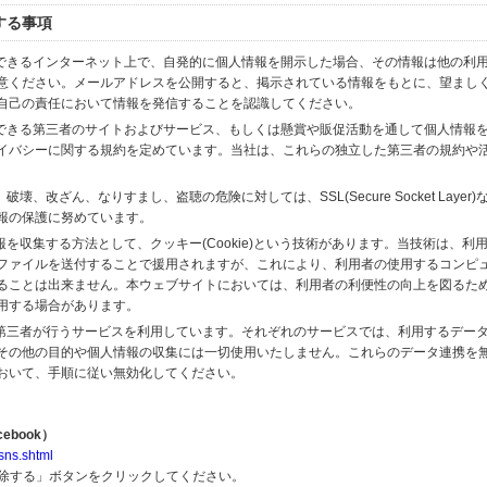
する事項
スできるインターネット上で、自発的に個人情報を開示した場合、その情報は他の利
意ください。メールアドレスを公開すると、掲示されている情報をもとに、望まし
自己の責任において情報を発信することを認識してください。
のできる第三者のサイトおよびサービス、もしくは懸賞や販促活動を通して個人情報
イバシーに関する規約を定めています。当社は、これらの独立した第三者の規約や
、改ざん、なりすまし、盗聴の危険に対しては、SSL(Secure Socket Layer
報の保護に努めています。
を収集する方法として、クッキー(Cookie)という技術があります。当技術は、利
ファイルを送付することで援用されますが、これにより、利用者の使用するコンピ
ることは出来ません。本ウェブサイトにおいては、利用者の利便性の向上を図るた
用する場合があります。
の第三者が行うサービスを利用しています。それぞれのサービスでは、利用するデー
その他の目的や個人情報の収集には一切使用いたしません。これらのデータ連携を
おいて、手順に従い無効化してください。
ebook）
sns.shtml
解除する」ボタンをクリックしてください。