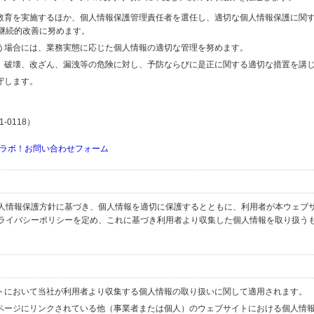
の教育を実施するほか、個人情報保護管理責任者を選任し、適切な個人情報保護に関
継続的改善に努めます。
行う場合には、業務実態に応じた個人情報の適切な管理を努めます。
失、破壊、改ざん、漏洩等の危険に対し、予防ならびに是正に関する適切な措置を講
守します。
-0118）
ラボ！お問い合わせフォーム
人情報保護方針に基づき、個人情報を適切に保護するとともに、利用者が本ウェブ
ライバシーポリシーを定め、これに基づき利用者より収集した個人情報を取り扱う
イトにおいて当社が利用者より収集する個人情報の取り扱いに関して適用されます。
ブページにリンクされている他（事業者または個人）のウェブサイトにおける個人情