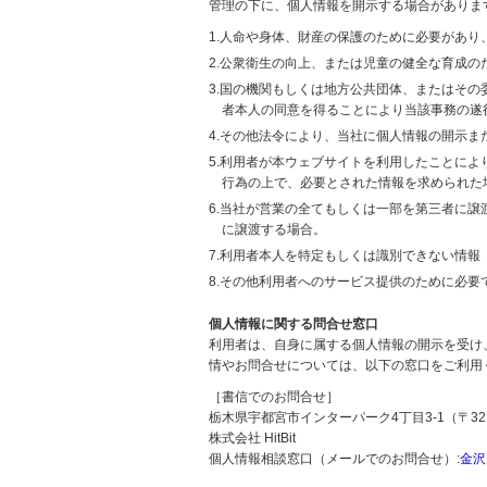
管理の下に、個人情報を開示する場合がありま
1.人命や身体、財産の保護のために必要があ
2.公衆衛生の向上、または児童の健全な育成
3.国の機関もしくは地方公共団体、またはそ
者本人の同意を得ることにより当該事務の遂
4.その他法令により、当社に個人情報の開示
5.利用者が本ウェブサイトを利用したことに
行為の上で、必要とされた情報を求められた
6.当社が営業の全てもしくは一部を第三者に
に譲渡する場合。
7.利用者本人を特定もしくは識別できない情報
8.その他利用者へのサービス提供のために必要
個人情報に関する問合せ窓口
利用者は、自身に属する個人情報の開示を受け
情やお問合せについては、以下の窓口をご利用
［書信でのお問合せ］
栃木県宇都宮市インターパーク4丁目3-1（〒321
株式会社 HitBit
個人情報相談窓口（メールでのお問合せ）:
金沢