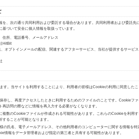
て
報を、次の通り共同利用および委託する場合があります。共同利用者および委託先
に基づいて安全に個人情報を取扱っています。
、住所、電話番号、メールアドレス
tBit
送、オプトインメールの配信、関連するアフターサービス、当社が提供するサービス
社
います。当サイトを利用することにより、利用者の皆様はCookieの利用に同意した
間保存し、再度アクセスしたときに利用するためのファイルのことです。Cookieフ
ト再訪問の際などに情報を再入力する必要がなくなります。
数のCookieファイルが作成される可能性があります。これらのCookieを利用
析することが可能となります。
の皆様の氏名、電子メールアドレス、その他利用者のコンピューターに関する情報を特
okie情報をデータ管理者および指定の第三者と共有する可能性があります。