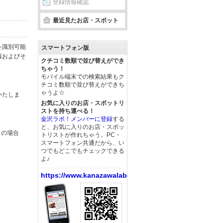
登録情報確認
最近見たお店・スポット
を識別可能
スマートフォン版
報およびそ
クチコミ数順で並び替えができ
ちゃう！
モバイル端末での検索結果もク
チコミ数順で並び替えができち
ゃうよ☆
いたしま
お気に入りのお店・スポットリ
ストを持ち運べる！
金沢ラボ！メンバーに登録
する
と、お気に入りのお店・スポッ
この場合
トリストが作れちゃう。PC・
スマートフォン共通だから、い
つでもどこでもチェックできる
よ♪
https://www.kanazawalabo.net/