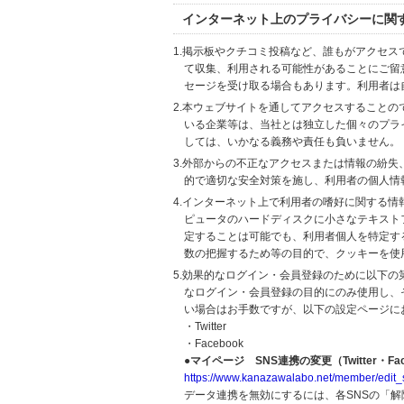
インターネット上のプライバシーに関
1.掲示板やクチコミ投稿など、誰もがアクセ
て収集、利用される可能性があることにご留
セージを受け取る場合もあります。利用者は
2.本ウェブサイトを通してアクセスすること
いる企業等は、当社とは独立した個々のプラ
しては、いかなる義務や責任も負いません。
3.外部からの不正なアクセスまたは情報の紛失、破壊
的で適切な安全対策を施し、利用者の個人情
4.インターネット上で利用者の嗜好に関する情報
ピュータのハードディスクに小さなテキスト
定することは可能でも、利用者個人を特定す
数の把握するため等の目的で、クッキーを使
5.効果的なログイン・会員登録のために以下
なログイン・会員登録の目的にのみ使用し、
い場合はお手数ですが、以下の設定ページに
・Twitter
・Facebook
●マイページ SNS連携の変更（Twitter・Fac
https://www.kanazawalabo.net/member/edit_
データ連携を無効にするには、各SNSの「