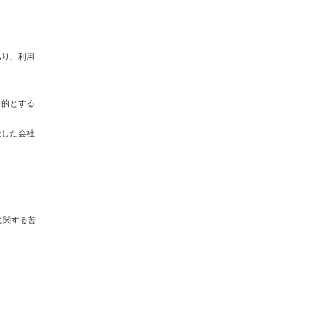
あり、利用
目的とする
社した会社
に関する苦