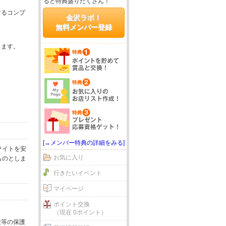
ると特典盛りだくさん！
するコンプ
金沢ラボ！
無料メンバー登録
じます。
[→メンバー特典の詳細をみる]
サイトを安
お気に入り
ものとしま
行きたいイベント
マイページ
ポイント交換
（現在 0ポイント）
報等の保護