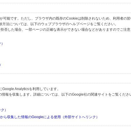
とが可能です。ただし、ブラウザ内の既存のCookieは削除されないため、利用者の
除方法については、以下のウェブブラウザのヘルプページをご覧ください。
の受信を拒否した場合、一部ページの正確な表示ができない場合などがありますのでご注
ク）
）
）
）
gle Analyticsを利用しています。
用して利用者の情報を収集します。詳細については、以下のGoogle社の関連サイトをご覧くださ
リンク）
リから収集した情報のGoogleによる使用（外部サイトへリンク）