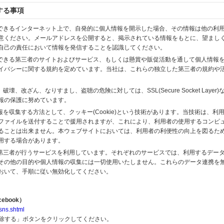
する事項
スできるインターネット上で、自発的に個人情報を開示した場合、その情報は他の利
意ください。メールアドレスを公開すると、掲示されている情報をもとに、望まし
自己の責任において情報を発信することを認識してください。
のできる第三者のサイトおよびサービス、もしくは懸賞や販促活動を通して個人情報
イバシーに関する規約を定めています。当社は、これらの独立した第三者の規約や
、改ざん、なりすまし、盗聴の危険に対しては、SSL(Secure Socket Layer
報の保護に努めています。
を収集する方法として、クッキー(Cookie)という技術があります。当技術は、利
ファイルを送付することで援用されますが、これにより、利用者の使用するコンピ
ることは出来ません。本ウェブサイトにおいては、利用者の利便性の向上を図るた
用する場合があります。
の第三者が行うサービスを利用しています。それぞれのサービスでは、利用するデー
その他の目的や個人情報の収集には一切使用いたしません。これらのデータ連携を
おいて、手順に従い無効化してください。
ebook）
sns.shtml
解除する」ボタンをクリックしてください。