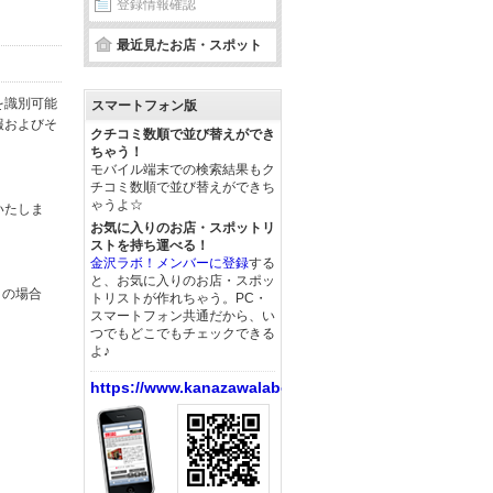
登録情報確認
最近見たお店・スポット
を識別可能
スマートフォン版
報およびそ
クチコミ数順で並び替えができ
ちゃう！
モバイル端末での検索結果もク
チコミ数順で並び替えができち
ゃうよ☆
いたしま
お気に入りのお店・スポットリ
ストを持ち運べる！
金沢ラボ！メンバーに登録
する
と、お気に入りのお店・スポッ
この場合
トリストが作れちゃう。PC・
スマートフォン共通だから、い
つでもどこでもチェックできる
よ♪
https://www.kanazawalabo.net/