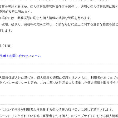
の教育を実施するほか、個人情報保護管理責任者を選任し、適切な個人情報保護に関
継続的改善に努めます。
行う場合には、業務実態に応じた個人情報の適切な管理を努めます。
失、破壊、改ざん、漏洩等の危険に対し、予防ならびに是正に関する適切な措置を講
守します。
-0118）
ラボ！お問い合わせフォーム
人情報保護方針に基づき、個人情報を適切に保護するとともに、利用者が本ウェブ
ライバシーポリシーを定め、これに基づき利用者より収集した個人情報を取り扱う
イトにおいて当社が利用者より収集する個人情報の取り扱いに関して適用されます。
ブページにリンクされている他（事業者または個人）のウェブサイトにおける個人情