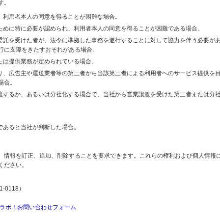
す。
り、利用者本人の同意を得ることが困難な場合。
のために特に必要が認められ、利用者本人の同意を得ることが困難である場合。
の委託を受けた者が、法令に準拠した事務を遂行することに対して協力を伴う必要が
行に支障をきたすおそれがある場合。
または提供業務が定められている場合。
より、広告主や運送業者等の第三者から当該第三者による利用者へのサービス提供を
場合。
譲渡するか、あるいは分社化する場合で、当社から営業譲渡を受けた第三者または分
であると当社が判断した場合。
、情報を訂正、追加、削除することを要求できます。これらの権利および個人情報
ください。
-0118）
ラボ！お問い合わせフォーム