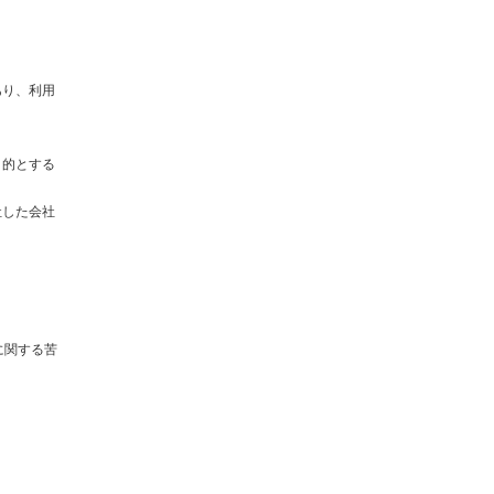
あり、利用
目的とする
社した会社
に関する苦