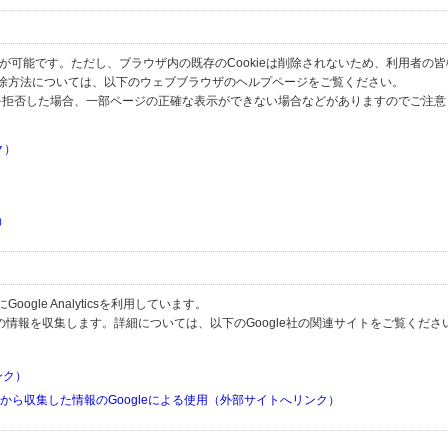
とが可能です。ただし、ブラウザ内の既存のCookieは削除されないため、利用者の
除方法については、以下のウェブブラウザのヘルプページをご覧ください。
の受信を拒否した場合、一部ページの正確な表示ができない場合などがありますのでご注
ク）
）
）
）
gle Analyticsを利用しています。
用して利用者の情報を収集します。詳細については、以下のGoogle社の関連サイトをご覧くださ
リンク）
リから収集した情報のGoogleによる使用（外部サイトへリンク）