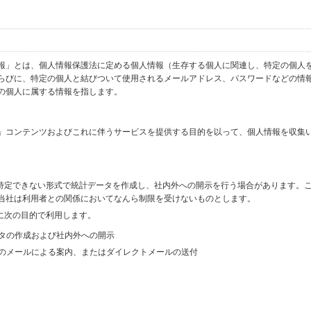
報」とは、個人情報保護法に定める個人情報（生存する個人に関連し、特定の個人
らびに、特定の個人と結びついて使用されるメールアドレス、パスワードなどの情
の個人に属する情報を指します。
」コンテンツおよびこれに伴うサービスを提供する目的を以って、個人情報を収集
を特定できない形式で統計データを作成し、社内外への開示を行う場合があります。
当社は利用者との関係においてなんら制限を受けないものとします。
に次の目的で利用します。
ータの作成および社内外への開示
等のメールによる案内、またはダイレクトメールの送付