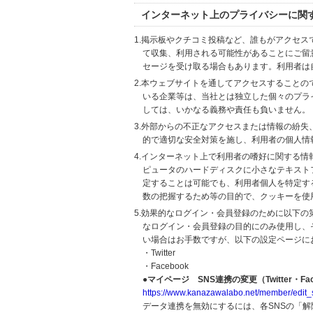
インターネット上のプライバシーに関
1.掲示板やクチコミ投稿など、誰もがアクセ
て収集、利用される可能性があることにご留
セージを受け取る場合もあります。利用者は
2.本ウェブサイトを通してアクセスすること
いる企業等は、当社とは独立した個々のプラ
しては、いかなる義務や責任も負いません。
3.外部からの不正なアクセスまたは情報の紛失、破壊
的で適切な安全対策を施し、利用者の個人情
4.インターネット上で利用者の嗜好に関する情報
ピュータのハードディスクに小さなテキスト
定することは可能でも、利用者個人を特定す
数の把握するため等の目的で、クッキーを使
5.効果的なログイン・会員登録のために以下
なログイン・会員登録の目的にのみ使用し、
い場合はお手数ですが、以下の設定ページに
・Twitter
・Facebook
●マイページ SNS連携の変更（Twitter・Fac
https://www.kanazawalabo.net/member/edit_
データ連携を無効にするには、各SNSの「