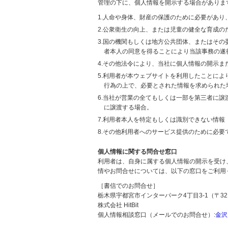
管理の下に、個人情報を開示する場合がありま
1.人命や身体、財産の保護のために必要があ
2.公衆衛生の向上、または児童の健全な育成
3.国の機関もしくは地方公共団体、またはそ
者本人の同意を得ることにより当該事務の遂
4.その他法令により、当社に個人情報の開示
5.利用者が本ウェブサイトを利用したことに
行為の上で、必要とされた情報を求められた
6.当社が営業の全てもしくは一部を第三者に
に譲渡する場合。
7.利用者本人を特定もしくは識別できない情報
8.その他利用者へのサービス提供のために必要
個人情報に関する問合せ窓口
利用者は、自身に属する個人情報の開示を受け
情やお問合せについては、以下の窓口をご利用
［書信でのお問合せ］
栃木県宇都宮市インターパーク4丁目3-1（〒321
株式会社 HitBit
個人情報相談窓口（メールでのお問合せ）:
金沢