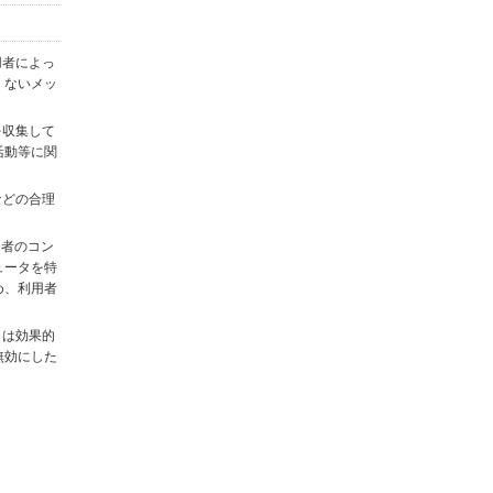
用者によっ
くないメッ
を収集して
活動等に関
)などの合理
用者のコン
ュータを特
め、利用者
タは効果的
無効にした