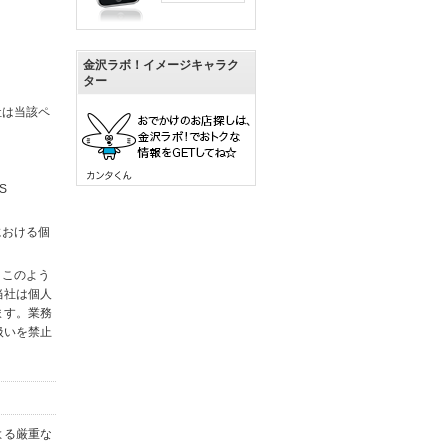
金沢ラボ！イメージキャラク
ター
社は当該ペ
S
における個
。このよう
当社は個人
ます。業務
扱いを禁止
よる厳重な