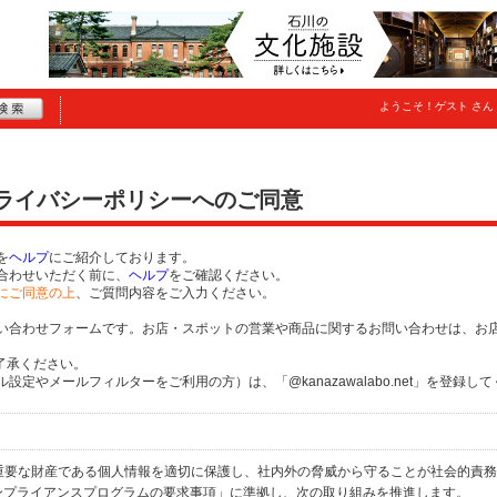
ようこそ！
ゲスト
さん
プライバシーポリシーへのご同意
を
ヘルプ
にご紹介しております。
合わせいただく前に、
ヘルプ
をご確認ください。
にご同意の上
、ご質問内容をご入力ください。
い合わせフォームです。お店・スポットの営業や商品に関するお問い合わせは、お
了承ください。
定やメールフィルターをご利用の方）は、「@kanazawalabo.net」を登録し
個人の重要な財産である個人情報を適切に保護し、社内外の脅威から守ることが社会的責
するコンプライアンスプログラムの要求事項」に準拠し、次の取り組みを推進します。