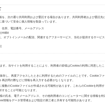
て
報を、次の通り共同利用および委託する場合があります。共同利用者および委託先
に基づいて安全に個人情報を取扱っています。
、住所、電話番号、メールアドレス
tBit
送、オプトインメールの配信、関連するアフターサービス、当社が提供するサービス
社
います。当サイトを利用することにより、利用者の皆様はCookieの利用に同意した
間保存し、再度アクセスしたときに利用するためのファイルのことです。Cookieフ
ト再訪問の際などに情報を再入力する必要がなくなります。
数のCookieファイルが作成される可能性があります。これらのCookieを利用
析することが可能となります。
の皆様の氏名、電子メールアドレス、その他利用者のコンピューターに関する情報を特
okie情報をデータ管理者および指定の第三者と共有する可能性があります。