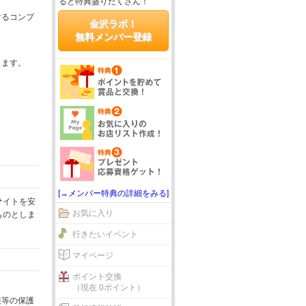
ると特典盛りだくさん！
するコンプ
金沢ラボ！
無料メンバー登録
じます。
[→メンバー特典の詳細をみる]
サイトを安
お気に入り
ものとしま
行きたいイベント
マイページ
ポイント交換
（現在 0ポイント）
報等の保護