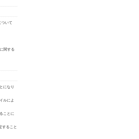
について
に関する
ことになり
ァイルによ
することに
定すること