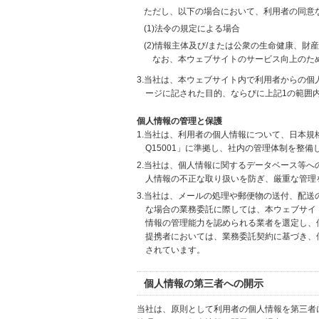
ただし、以下の場合において、利用者の同意
(1)法令の規定による場合
(2)情報主体及び/または公衆の生命健康、
なお、本ウェブサイトのサービス向上のた
3.当社は、本ウェブサイト内で利用者からの
ージに記された目的、ならびに上記1の範囲
個人情報の管理と保護
1.当社は、利用者の個人情報について、日本規
Q15001」に準拠し、社内の管理体制を整
2.当社は、個人情報に関するデータベース等
人情報の不正な取り扱いを防ぎ、厳重な管理
3.当社は、メールの処理や郵便物の送付、配
な場合の業務委託に際しては、本ウェブサイ
情報の管理能力を認められる業者を選定し、
提携者においては、業務委託契約に基づき、
されています。
個人情報の第三者への開示
当社は、原則として利用者の個人情報を第三者