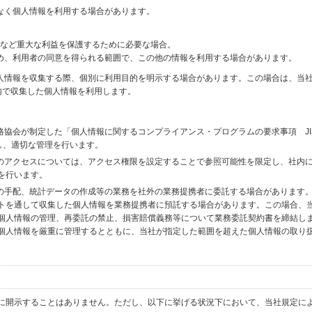
なく個人情報を利用する場合があります。
財産など重大な利益を保護するために必要な場合。
め、利用者の同意を得られる範囲で、この他の情報を利用する場合があります。
個人情報を収集する際、個別に利用目的を明示する場合があります。この場合は、当
内で収集した個人情報を利用します。
格協会が制定した「個人情報に関するコンプライアンス・プログラムの要求事項 JI
備し、適切な管理を行います。
へのアクセスについては、アクセス権限を設定することで参照可能性を限定し、社内
を行います。
送の手配、統計データの作成等の業務を社外の業務提携者に委託する場合があります
トを通して収集した個人情報を業務提携者に預託する場合があります。この場合、
個人情報の管理、再委託の禁止、損害賠償義務等について業務委託契約書を締結し
個人情報を厳重に管理するとともに、当社が指定した範囲を超えた個人情報の取り
に開示することはありません。ただし、以下に挙げる状況下において、当社規定に