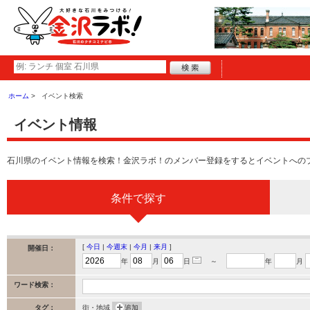
ホーム
イベント検索
イベント情報
石川県のイベント情報を検索！金沢ラボ！のメンバー登録をするとイベントへの
条件で探す
[
今日
|
今週末
|
今月
|
来月
]
開催日：
年
月
日
～
年
月
ワード検索：
タグ：
街・地域
追加