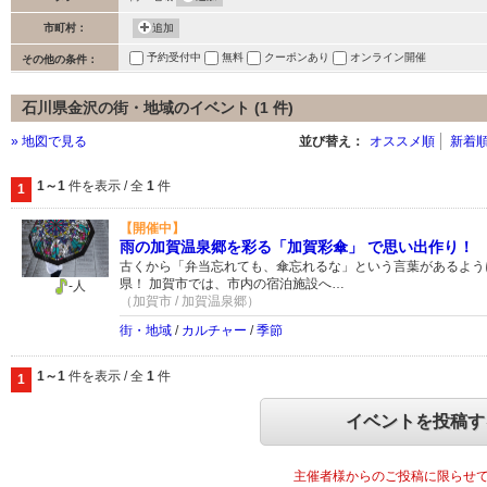
市町村：
追加
予約受付中
無料
クーポンあり
オンライン開催
その他の条件：
石川県金沢の街・地域のイベント (1 件)
» 地図で見る
並び替え：
オススメ順
新着
1～1
件を表示 / 全
1
件
1
【開催中】
雨の加賀温泉郷を彩る「加賀彩傘」 で思い出作り！
古くから「弁当忘れても、傘忘れるな」という言葉があるよう
県！ 加賀市では、市内の宿泊施設へ…
-人
（加賀市 / 加賀温泉郷）
街・地域
/
カルチャー
/
季節
1～1
件を表示 / 全
1
件
1
イベントを投稿す
主催者様からのご投稿に限らせ