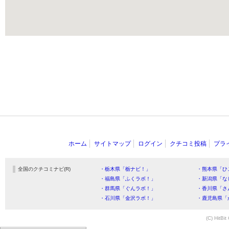
ホーム
サイトマップ
ログイン
クチコミ投稿
プラ
全国のクチコミナビ(R)
・栃木県「栃ナビ！」
・熊本県「ひ
・福島県「ふくラボ！」
・新潟県「な
・群馬県「ぐんラボ！」
・香川県「さ
・石川県「金沢ラボ！」
・鹿児島県「
(C) HitBit