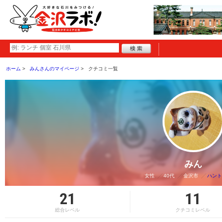
ホーム
みんさんのマイページ
クチコミ一覧
みん
女性
40代
金沢市
ハント
21
11
総合レベル
クチコミレベル