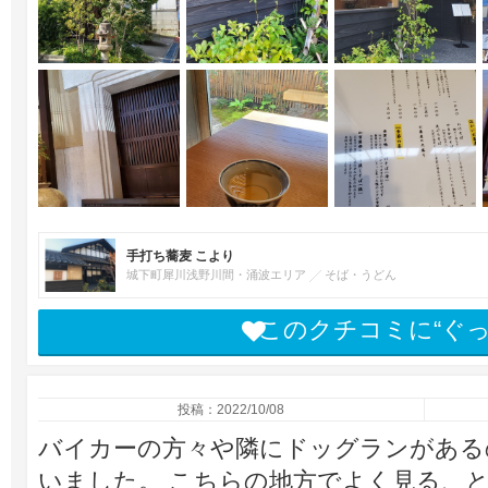
手打ち蕎麦 こより
城下町犀川浅野川間・涌波エリア
そば・うどん
このクチコミに“ぐ
投稿：2022/10/08
バイカーの方々や隣にドッグランがある
いました。 こちらの地方でよく見る、