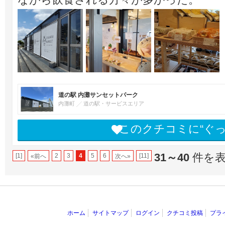
道の駅 内灘サンセットパーク
内灘町
道の駅・サービスエリア
このクチコミに“ぐ
31～40
件を表示
[1]
2
3
4
5
6
[11]
«前へ
次へ»
ホーム
サイトマップ
ログイン
クチコミ投稿
プラ