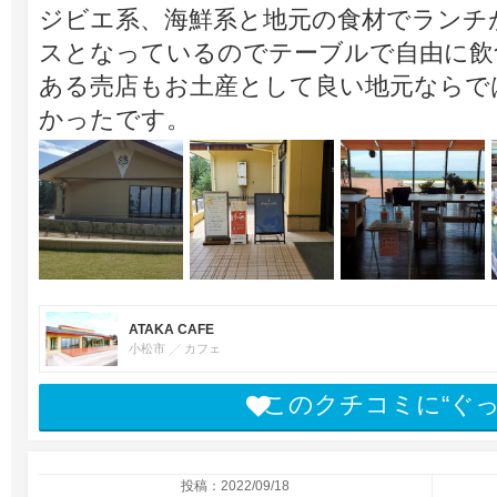
ジビエ系、海鮮系と地元の食材でランチ
スとなっているのでテーブルで自由に飲
ある売店もお土産として良い地元ならで
かったです。
ATAKA CAFE
小松市
カフェ
このクチコミに“ぐ
投稿：2022/09/18