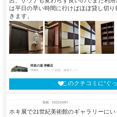
呂、サウナも変わらず良いのでまた利用
は平日の早い時間に行けばほぼ貸し切り
きます。
祥楽の湯 津幡店
津幡町
スーパー銭湯・健康ランド
このクチコミに“ぐ
投稿：2022/10/07
ホキ展で21世紀美術館のギャラリーにい