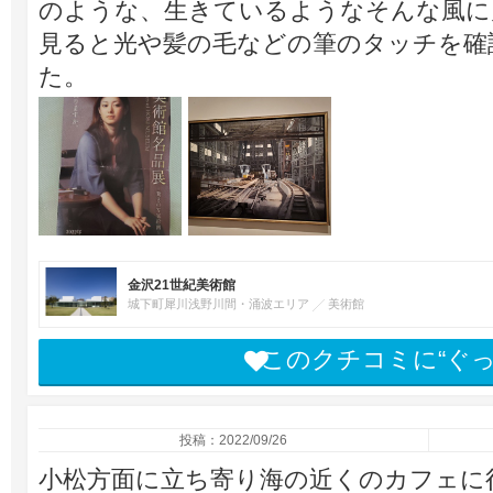
のような、生きているようなそんな風に
見ると光や髪の毛などの筆のタッチを確
た。
金沢21世紀美術館
城下町犀川浅野川間・涌波エリア
美術館
このクチコミに“ぐ
投稿：2022/09/26
小松方面に立ち寄り海の近くのカフェに