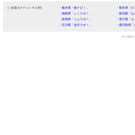
全国のクチコミナビ(R)
・栃木県「栃ナビ！」
・熊本県「ひ
・福島県「ふくラボ！」
・新潟県「な
・群馬県「ぐんラボ！」
・香川県「さ
・石川県「金沢ラボ！」
・鹿児島県「
(C) HitBit