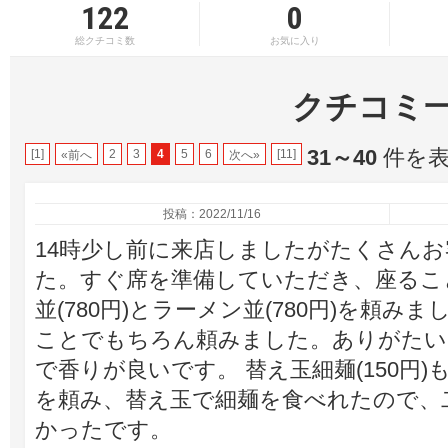
122
0
総クチコミ数
お気に入り
クチコミ
31～40
件を表示
[1]
2
3
4
5
6
[11]
«前へ
次へ»
投稿：2022/11/16
14時少し前に来店しましたがたくさん
た。すぐ席を準備していただき、座るこ
並(780円)とラーメン並(780円)を頼
ことでもちろん頼みました。ありがたい
で香りが良いです。 替え玉細麺(150円
を頼み、替え玉で細麺を食べれたので、
かったです。