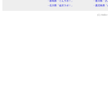
・群馬県「ぐんラボ！」
・香川県「さ
・石川県「金沢ラボ！」
・鹿児島県「
(C) HitBit