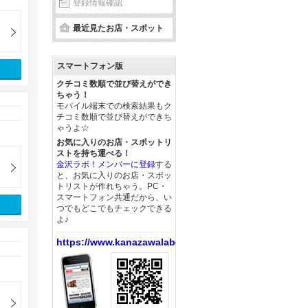
登録情報確認
最近見たお店・スポット
スマートフォン版
クチコミ数順で並び替えができ
ちゃう！
モバイル端末での検索結果もク
チコミ数順で並び替えができち
ゃうよ☆
お気に入りのお店・スポットリ
ストを持ち運べる！
金沢ラボ！メンバーに登録
する
と、お気に入りのお店・スポッ
トリストが作れちゃう。PC・
スマートフォン共通だから、い
つでもどこでもチェックできる
よ♪
https://www.kanazawalabo.net/