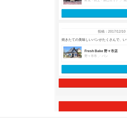
鈴見・田上・辰巳エリア
焼
投稿：2017/12/10
焼きたての美味しいパンがたくさんで、い
Fresh Bake 野々市店
野々市市
パン