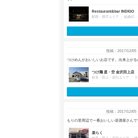
Restaurant&bar INDIGO
駅西・県庁エリア
結婚式・
投稿：2017/12/05
つけめんがおいしいお店です。出来上がる
つけ麺 是・空 金沢田上店
鈴見・田上・辰巳エリア
ラ
投稿：2017/12/05
もりの里周辺で一番おいしい居酒屋さんで
楽らく