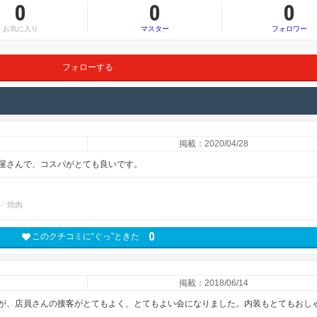
0
0
0
お気に入り
マスター
フォロワー
フォローする
掲載：2020/04/28
屋さんで、コスパがとても良いです。
焼肉
0
このクチコミに“ぐっ”ときた
掲載：2018/06/14
が、店員さんの接客がとてもよく、とてもよい会になりました。内装もとてもおし