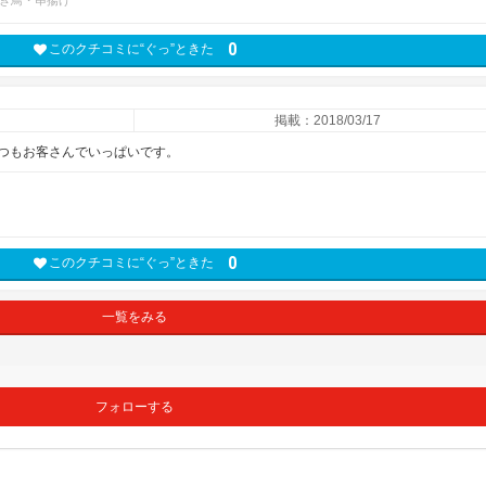
き鳥・串揚げ
0
このクチコミに“ぐっ”ときた
掲載：2018/03/17
つもお客さんでいっぱいです。
0
このクチコミに“ぐっ”ときた
一覧をみる
フォローする