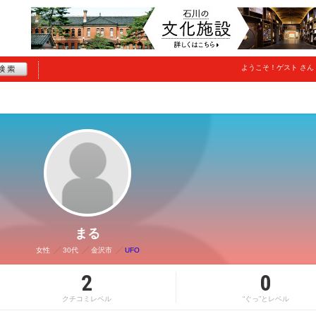
ようこそ！
ゲスト
さん
まる
女性
30代
金沢市
UFO
2
0
クチコミレベル
“ぐっ”とレベル