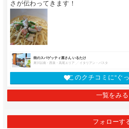
さが伝わってきます！
街のスパゲッティ屋さん いるたけ
犀川以南・西泉・高尾エリア
イタリアン・パスタ
このクチコミに“ぐ
一覧をみる
フォローす