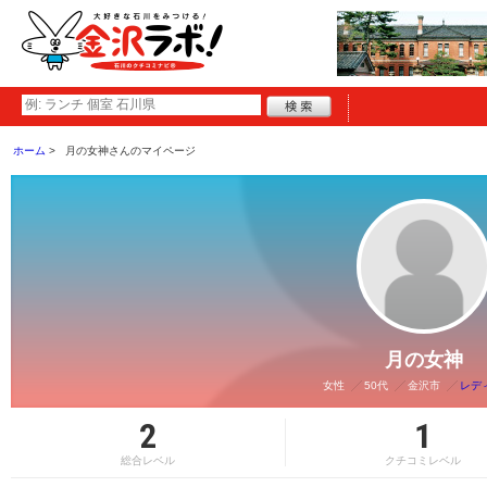
ホーム
月の女神さんのマイページ
月の女神
女性
50代
金沢市
レデ
2
1
総合レベル
クチコミレベル