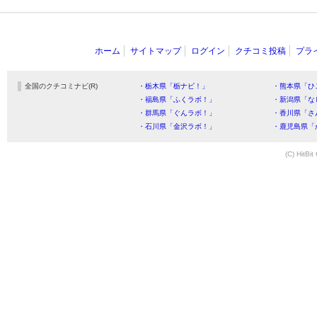
ホーム
サイトマップ
ログイン
クチコミ投稿
プラ
全国のクチコミナビ(R)
・栃木県「栃ナビ！」
・熊本県「ひ
・福島県「ふくラボ！」
・新潟県「な
・群馬県「ぐんラボ！」
・香川県「さ
・石川県「金沢ラボ！」
・鹿児島県「
(C) HitBit