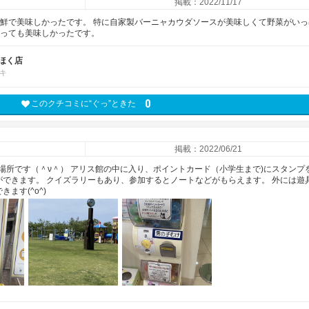
掲載：2022/11/17
新鮮で美味しかったです。 特に自家製バーニャカウダソースが美味しくて野菜がいっ
とっても美味しかったです。
ほく店
キ
0
このクチコミに“ぐっ”ときた
掲載：2022/06/21
場所です（＾ν＾） アリス館の中に入り、ポイントカード（小学生まで)にスタンプ
ができます。 クイズラリーもあり、参加するとノートなどがもらえます。 外には遊
ます(^o^)