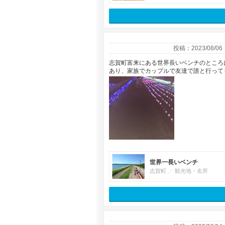
投稿：2023/08/06
志賀町富来にある世界長いベンチのところ
あり、家族でカップルで友達で誰と行っても
世界一長いベンチ
志賀町
観光地・名所