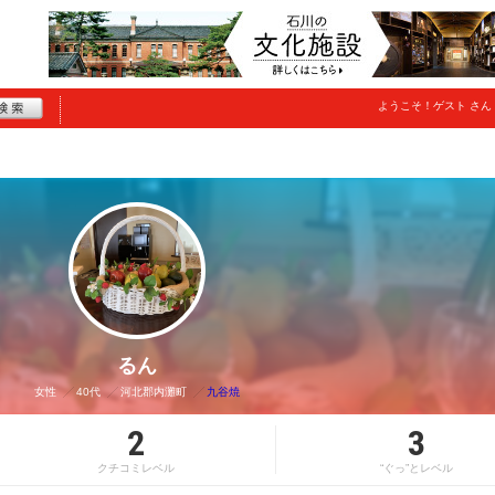
ようこそ！
ゲスト
さん
るん
女性
40代
河北郡内灘町
九谷焼
2
3
クチコミレベル
“ぐっ”とレベル