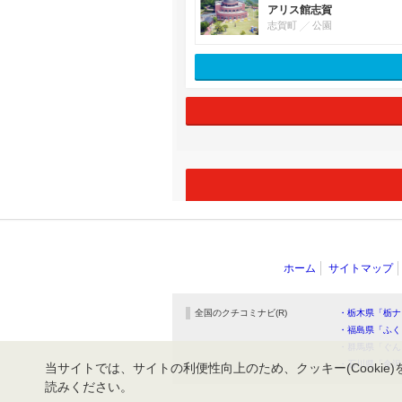
アリス館志賀
志賀町
公園
ホーム
サイトマップ
全国のクチコミナビ(R)
・栃木県「栃ナ
・福島県「ふく
・群馬県「ぐん
・石川県「金沢
当サイトでは、サイトの利便性向上のため、クッキー(Cookie)
読みください。