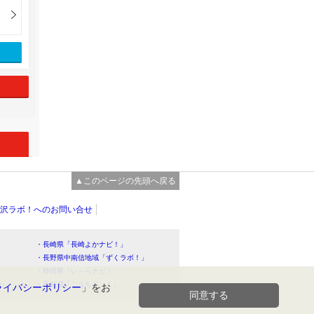
▲このページの先頭へ戻る
沢ラボ！へのお問い合せ
・長崎県「長崎よかナビ！」
・長野県中南信地域「ずくラボ！」
・静岡県「い～らナビ！」
！」
・高知県「こうちドン！」
ライバシーポリシー
」をお
同意する