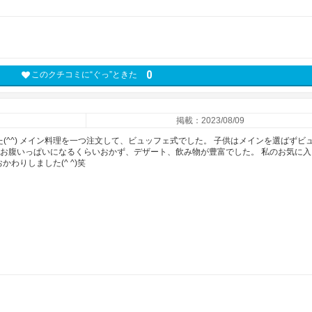
0
このクチコミに“ぐっ”ときた
掲載：2023/08/09
た(^^) メイン料理を一つ注文して、ビュッフェ式でした。 子供はメインを選ばずビ
もお腹いっぱいになるくらいおかず、デザート、飲み物が豊富でした。 私のお気に入
わりしました(^ ^)笑