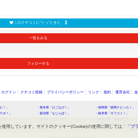
3
このクチコミに“ぐっ”ときた
一覧をみる
フォローする
ログイン
クチコミ投稿
プライバシーポリシー
リンク
規約
運営会社
金
ビ！」
・熊本県「ひごなび！」
・静岡県「静岡ナビっち！」
ラボ！」
・新潟県「なじらぼ！」
・岐阜県「ギフコミ！」
ラボ！」
・香川県「さんラボ！」
・神奈川県「湘南ナビ！」
ラボ！」
・鹿児島県「かごぶら！」
・埼玉県北部地域「彩北なび
を使用しています。サイトのクッキー(Cookie)の使用に関しては、「
プ
(C) HitBit Co.,Ltd. All Rights Reserved.