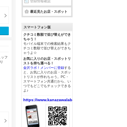
登録情報確認
最近見たお店・スポット
スマートフォン版
クチコミ数順で並び替えができ
ちゃう！
モバイル端末での検索結果もク
チコミ数順で並び替えができち
ゃうよ☆
ュッフ
お気に入りのお店・スポットリ
り
ストを持ち運べる！
金沢ラボ！メンバーに登録
する
と、お気に入りのお店・スポッ
トリストが作れちゃう。PC・
スマートフォン共通だから、い
つでもどこでもチェックできる
よ♪
https://www.kanazawalabo.net/