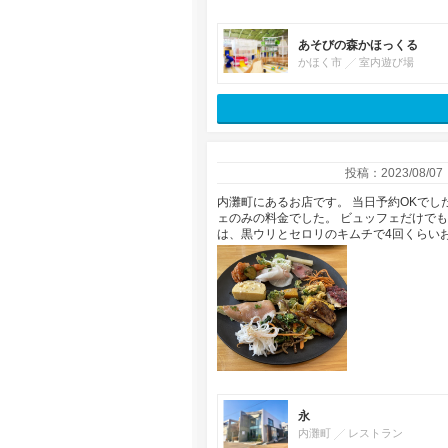
あそびの森かほっくる
かほく市
室内遊び場
投稿：2023/08/07
内灘町にあるお店です。 当日予約OKでし
ェのみの料金でした。 ビュッフェだけで
は、黒ウリとセロリのキムチで4回くらいおか
永
内灘町
レストラン