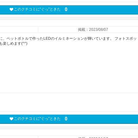
0
このクチコミに“ぐっ”ときた
掲載：2023/08/07
に、ペットボトルで作ったLEDのイルミネーションが輝いています。 フォトスポッ
楽しめます(^^)
0
このクチコミに“ぐっ”ときた