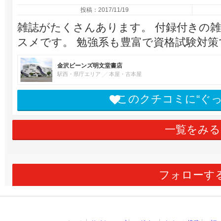
投稿：2017/11/19
雑誌がたくさんあります。 付録付きの
スメです。 勉強系も豊富で資格試験対
金沢ビーンズ明文堂書店
駅西・県庁エリア
本屋・古本屋
このクチコミに“ぐ
一覧をみる
フォローす