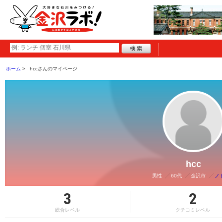
ホーム
hccさんのマイページ
hcc
男性
60代
金沢市
ノ
3
2
総合レベル
クチコミレベル