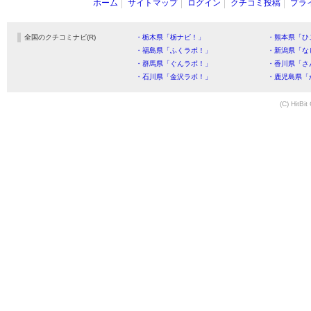
ホーム
サイトマップ
ログイン
クチコミ投稿
プラ
全国のクチコミナビ(R)
・栃木県「栃ナビ！」
・熊本県「ひ
・福島県「ふくラボ！」
・新潟県「な
・群馬県「ぐんラボ！」
・香川県「さ
・石川県「金沢ラボ！」
・鹿児島県「
(C) HitBit