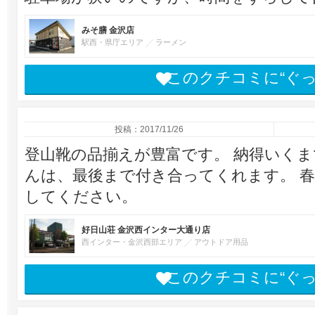
みそ膳 金沢店
駅西・県庁エリア
ラーメン
このクチコミに“ぐ
投稿：2017/11/26
登山靴の品揃えが豊富です。 納得いくま
んは、最後まで付き合ってくれます。 
してください。
好日山荘 金沢西インター大通り店
西インター・金沢西部エリア
アウトドア用品
このクチコミに“ぐ