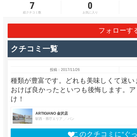
7
0
総クチコミ数
お気に入り
フォローす
クチコミ一覧
投稿：2017/11/26
種類が豊富です。どれも美味しくて迷い
おけば良かったといつも後悔します。ア
け！
ARTIGIANO 金沢店
駅西・県庁エリア
パン
このクチコミに“ぐ