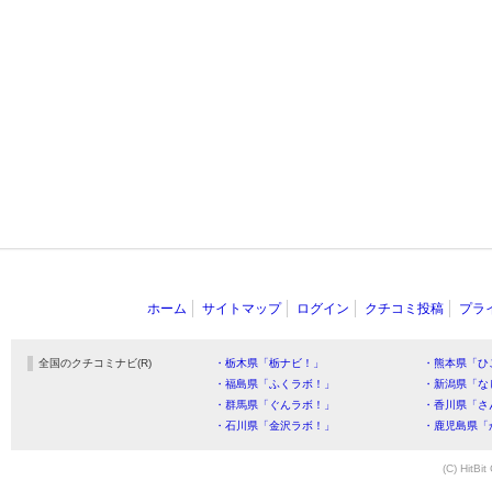
ホーム
サイトマップ
ログイン
クチコミ投稿
プラ
全国のクチコミナビ(R)
・栃木県「栃ナビ！」
・熊本県「ひ
・福島県「ふくラボ！」
・新潟県「な
・群馬県「ぐんラボ！」
・香川県「さ
・石川県「金沢ラボ！」
・鹿児島県「
(C) HitBit