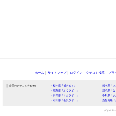
ホーム
サイトマップ
ログイン
クチコミ投稿
プラ
全国のクチコミナビ(R)
・栃木県「栃ナビ！」
・熊本県「ひ
・福島県「ふくラボ！」
・新潟県「な
・群馬県「ぐんラボ！」
・香川県「さ
・石川県「金沢ラボ！」
・鹿児島県「
(C) HitBit