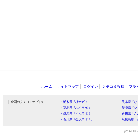
ホーム
サイトマップ
ログイン
クチコミ投稿
プラ
全国のクチコミナビ(R)
・栃木県「栃ナビ！」
・熊本県「ひ
・福島県「ふくラボ！」
・新潟県「な
・群馬県「ぐんラボ！」
・香川県「さ
・石川県「金沢ラボ！」
・鹿児島県「
(C) HitBit