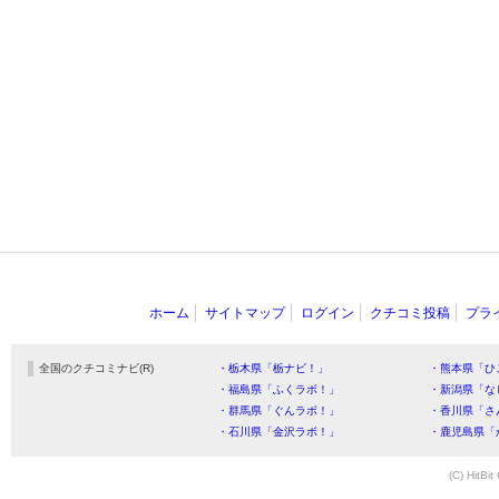
ホーム
サイトマップ
ログイン
クチコミ投稿
プラ
全国のクチコミナビ(R)
・栃木県「栃ナビ！」
・熊本県「ひ
・福島県「ふくラボ！」
・新潟県「な
・群馬県「ぐんラボ！」
・香川県「さ
・石川県「金沢ラボ！」
・鹿児島県「
(C) HitBit