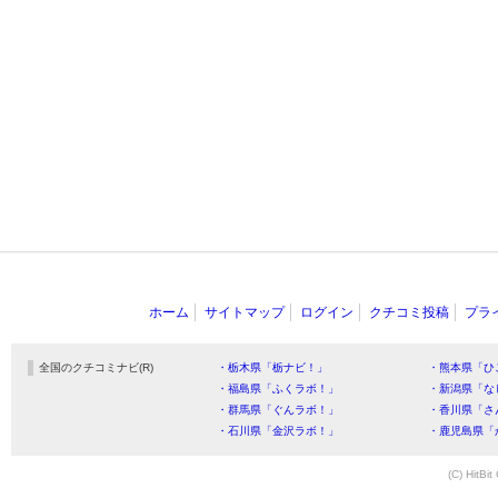
ホーム
サイトマップ
ログイン
クチコミ投稿
プラ
全国のクチコミナビ(R)
・栃木県「栃ナビ！」
・熊本県「ひ
・福島県「ふくラボ！」
・新潟県「な
・群馬県「ぐんラボ！」
・香川県「さ
・石川県「金沢ラボ！」
・鹿児島県「
(C) HitBit