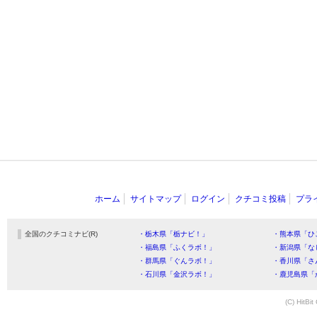
ホーム
サイトマップ
ログイン
クチコミ投稿
プラ
全国のクチコミナビ(R)
・栃木県「栃ナビ！」
・熊本県「ひ
・福島県「ふくラボ！」
・新潟県「な
・群馬県「ぐんラボ！」
・香川県「さ
・石川県「金沢ラボ！」
・鹿児島県「
(C) HitBit