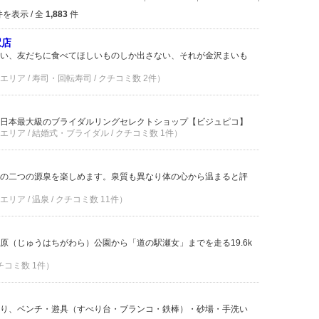
を表示 / 全
1,883
件
駅店
い、友だちに食べてほしいものしか出さない、それが金沢まいも
ア / 寿司・回転寿司 / クチコミ数 2件）
日本最大級のブライダルリングセレクトショップ【ビジュピコ】
ア / 結婚式・ブライダル / クチコミ数 1件）
の二つの源泉を楽しめます。泉質も異なり体の心から温まると評
ア / 温泉 / クチコミ数 11件）
原（じゅうはちがわら）公園から「道の駅瀬女」までを走る19.6k
クチコミ数 1件）
り、ベンチ・遊具（すべり台・ブランコ・鉄棒）・砂場・手洗い