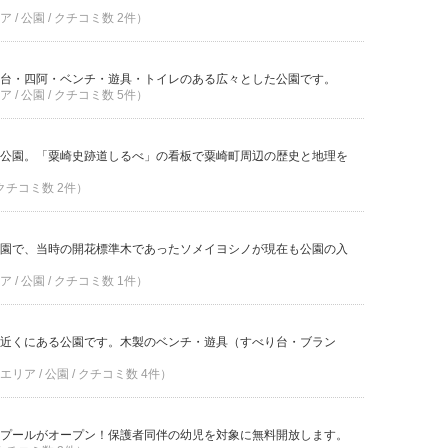
/ 公園 / クチコミ数 2件）
台・四阿・ベンチ・遊具・トイレのある広々とした公園です。
/ 公園 / クチコミ数 5件）
公園。「粟崎史跡道しるべ」の看板で粟崎町周辺の歴史と地理を
 クチコミ数 2件）
園で、当時の開花標準木であったソメイヨシノが現在も公園の入
/ 公園 / クチコミ数 1件）
近くにある公園です。木製のベンチ・遊具（すべり台・ブラン
ア / 公園 / クチコミ数 4件）
プールがオープン！保護者同伴の幼児を対象に無料開放します。