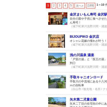
1～10
件
1
2
3
4
5
[189]
次へ»
金沢まいもん寿司 金沢
自分の親や子供に食べさせた
ん寿司！
（城下町犀川浅野川間・涌波エリ
BIJOUPIKO 金沢店
オシャレ花嫁の憧れが叶う！
（城下町犀川浅野川間・涌波エリ
浅の川温泉 湯楽
「戸室の湯」と「医王の湯」
判◎
（城下町犀川浅野川間・涌波エリ
手取キャニオンロード
手取川の中流域にある十八河
ｍの自転車
（白山市 / 観光地・名所 / 
矢木第二児童公園
矢木二丁目の住宅街の中にあ