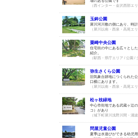
場のある公園です
（西インター・金沢西部エリア 
玉鉾公園
犀川河川敷の側にあり、時計
（犀川以南・西泉・高尾エリア 
粟崎中央公園
住宅街の中にある広々とした
紹介。
（駅西・県庁エリア / 公園 /
弥生さくら公園
旧気象台跡地につくられた公
口横にあります。
（犀川以南・西泉・高尾エリア 
松ヶ枝緑地
中心市街地である武蔵ヶ辻の
コ）があり
（城下町犀川浅野川間・涌波エリ
問屋児童公園
夏季は水遊びができる幼児用