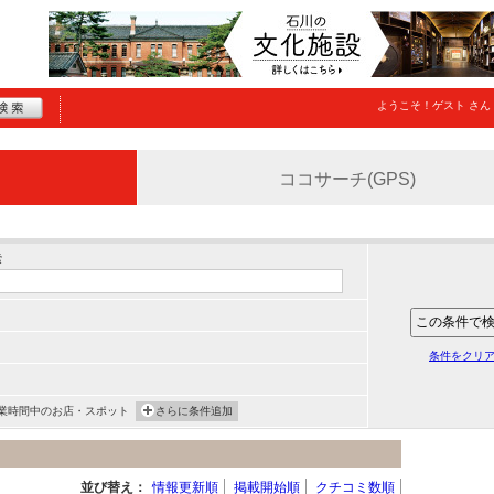
ようこそ！
ゲスト
さん
ココサーチ(GPS)
索
条件をクリ
業時間中のお店・スポット
さらに条件追加
並び替え：
情報更新順
掲載開始順
クチコミ数順