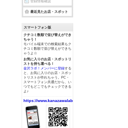
登録情報確認
最近見たお店・スポット
スマートフォン版
クチコミ数順で並び替えができ
ちゃう！
モバイル端末での検索結果もク
チコミ数順で並び替えができち
ゃうよ☆
お気に入りのお店・スポットリ
ストを持ち運べる！
金沢ラボ！メンバーに登録
する
と、お気に入りのお店・スポッ
トリストが作れちゃう。PC・
スマートフォン共通だから、い
つでもどこでもチェックできる
よ♪
https://www.kanazawalabo.net/