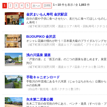
1～10
件を表示 / 全
1,883
件
1
2
3
4
5
[189]
次へ»
金沢まいもん寿司 金沢駅店
自分の親や子供に食べさせたい、友だちに食べてほしいものし
ん寿司！
（城下町犀川浅野川間・涌波エリア / 寿司・回転寿司 / クチコミ
BIJOUPIKO 金沢店
オシャレ花嫁の憧れが叶う！日本最大級のブライダルリングセ
（城下町犀川浅野川間・涌波エリア / 結婚式・ブライダル / ク
浅の川温泉 湯楽
「戸室の湯」と「医王の湯」の二つの源泉を楽しめます。泉質
判◎
（城下町犀川浅野川間・涌波エリア / 温泉 / クチコミ数 11件）
手取キャニオンロード
手取川の中流域にある十八河原（じゅうはちがわら）公園から「
ｍの自転車
（白山市 / 観光地・名所 / クチコミ数 1件）
矢木第二児童公園
矢木二丁目の住宅街の中にあり、ベンチ・遊具（すべり台・ブ