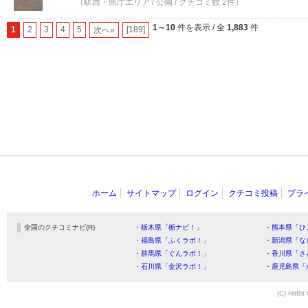
（駅西・県庁エリア / 公園 / クチコミ数 2件）
1～10
件を表示 / 全
1,883
件
1
2
3
4
5
[189]
次へ»
ホーム
サイトマップ
ログイン
クチコミ投稿
プラ
全国のクチコミナビ(R)
・栃木県「栃ナビ！」
・熊本県「ひ
・福島県「ふくラボ！」
・新潟県「な
・群馬県「ぐんラボ！」
・香川県「さ
・石川県「金沢ラボ！」
・鹿児島県「
(C) HitBit