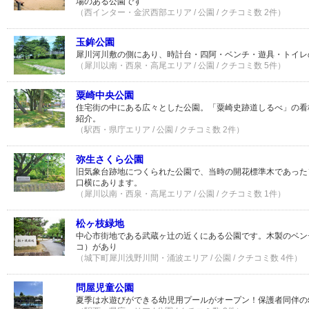
場のある公園です
（西インター・金沢西部エリア / 公園 / クチコミ数 2件）
玉鉾公園
犀川河川敷の側にあり、時計台・四阿・ベンチ・遊具・トイレ
（犀川以南・西泉・高尾エリア / 公園 / クチコミ数 5件）
粟崎中央公園
住宅街の中にある広々とした公園。「粟崎史跡道しるべ」の看
紹介。
（駅西・県庁エリア / 公園 / クチコミ数 2件）
弥生さくら公園
旧気象台跡地につくられた公園で、当時の開花標準木であった
口横にあります。
（犀川以南・西泉・高尾エリア / 公園 / クチコミ数 1件）
松ヶ枝緑地
中心市街地である武蔵ヶ辻の近くにある公園です。木製のベン
コ）があり
（城下町犀川浅野川間・涌波エリア / 公園 / クチコミ数 4件）
問屋児童公園
夏季は水遊びができる幼児用プールがオープン！保護者同伴の