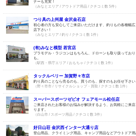
ナーも充実！
（みなとエリア / アウトドア用品 / クチコミ数 5件）
つり具の上州屋 金沢金石店
初心者の方も安心してご来店いただけます、釣りもの各種幅広
店下さい！
（みなとエリア / 釣り / クチコミ数 1件）
(有)みなと模型 若宮店
プラモデル・ラジコンはもちろん、ドローンも取り扱っており
も。
（駅西・県庁エリア / おもちゃ / クチコミ数 1件）
タックルベリー 加賀野々市店
釣り具のことなら売るのも、買うのも、探すのもお任せ下さい
（野々市市 / リサイクルショップ・買取 / クチコミ数 1件）
スーパースポーツゼビオ フェアモール松任店
ご来店されたお客様のお悩みが解決するよう、お気軽にご来店
ります。
（白山市 / スポーツ用品 / クチコミ数 3件）
好日山荘 金沢西インター大通り店
登山用品、クライミング用品、キャンプ用品などアウトドア用