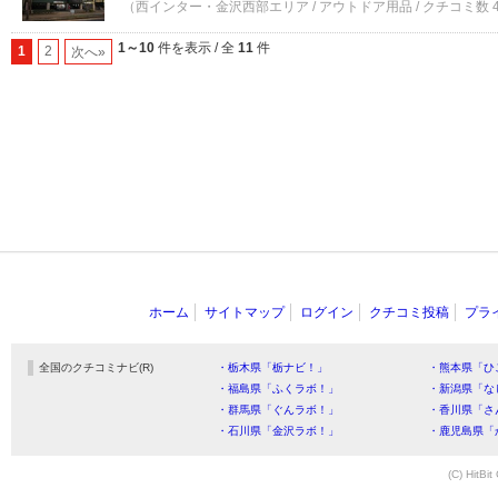
（西インター・金沢西部エリア / アウトドア用品 / クチコミ数 
1～10
件を表示 / 全
11
件
1
2
次へ»
ホーム
サイトマップ
ログイン
クチコミ投稿
プラ
全国のクチコミナビ(R)
・栃木県「栃ナビ！」
・熊本県「ひ
・福島県「ふくラボ！」
・新潟県「な
・群馬県「ぐんラボ！」
・香川県「さ
・石川県「金沢ラボ！」
・鹿児島県「
(C) HitBit