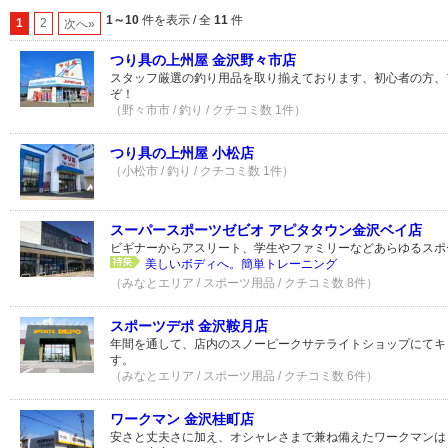
1～10
件を表示 / 全
11
件
1
2
次へ»
つり具の上州屋 金沢野々市店
スタッフ厳選の釣り用品を取り揃えております、初心者の方、
ぞ！
（野々市市 / 釣り / クチコミ数 1件）
つり具の上州屋 小松店
（小松市 / 釣り / クチコミ数 1件）
スーパースポーツゼビオ アピタタウン金沢ベイ店
ビギナーからアスリート、学生やファミリーなどあらゆるスポ
美しいボディへ。簡単トレーニング
（みなとエリア / スポーツ用品 / クチコミ数 8件）
スポーツデポ 金沢鞍月店
年間を通して、店内のスノーピークサテライトショップにてキ
す。
（みなとエリア / スポーツ用品 / クチコミ数 6件）
ワークマン 金沢桂町店
安さと丈夫さに加え、オシャレさまで兼ね備えたワークマンは