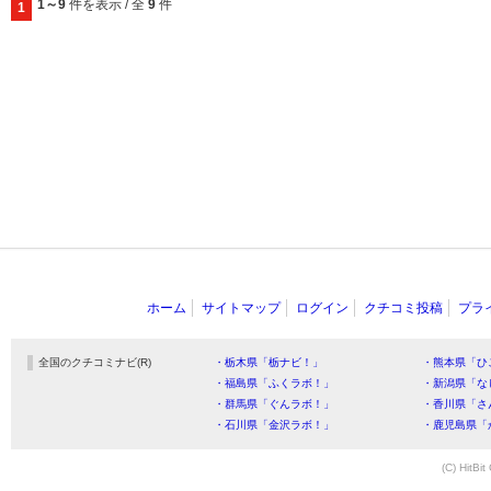
1～9
件を表示 / 全
9
件
1
ホーム
サイトマップ
ログイン
クチコミ投稿
プラ
全国のクチコミナビ(R)
・栃木県「栃ナビ！」
・熊本県「ひ
・福島県「ふくラボ！」
・新潟県「な
・群馬県「ぐんラボ！」
・香川県「さ
・石川県「金沢ラボ！」
・鹿児島県「
(C) HitBit