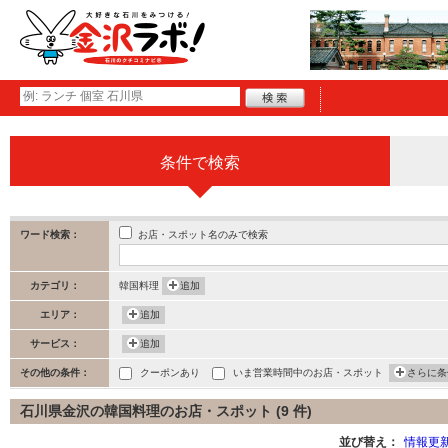
条件で検索
お店・スポット名のみで検索
ワード検索：
カテゴリ：
韓国料理
追加
エリア：
追加
サービス：
追加
その他の条件：
クーポンあり
いま営業時間中のお店・スポット
さらに条
石川県金沢の韓国料理のお店・スポット (9 件)
並び替え：
情報更