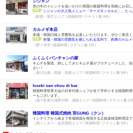
シジャン
世の中のトレンドを追いかけた韓国の家庭料理を気軽にお召し
シジャンの大人気メニュー「チーズタッカルビ」。たっぷ
（駅西・県庁エリア / 韓国料理 / クチコミ数 4件）
カルメギ本店
本場・韓国の味と雰囲気をお楽しいただけます。ぜひご来店く
本場・韓国の雰囲気を感じられる店内で、肉厚のカルメ
（野々市市 / 韓国料理 / クチコミ数 2件）
ふくふくパンチャンの家
キムチを製造、卸ししてきたキムチ屋がプロデュースした、自
さい！
（犀川以南・西泉・高尾エリア / 韓国料理 / クチコミ数 8件）
Isseki san chou di bar
韓国料理世界大会の日本代表シェフが全て手作りする韓国料理
ーもございます。
（城下町犀川浅野川間・涌波エリア / 韓国料理 / クチコミ数 1
韓国料理 韓国式焼肉 宮GUNG（クン）
インテリアから味まで本場韓国を再現する正統派韓流料理店で
（西インター・金沢西部エリア / 韓国料理 / クチコミ数 5件）