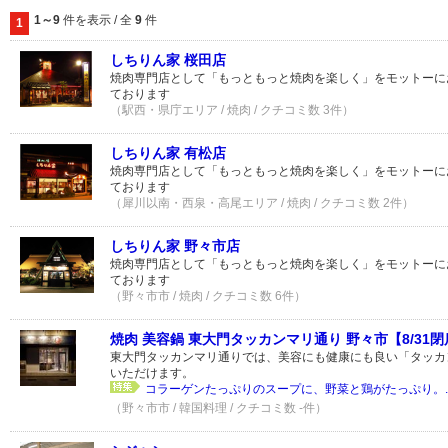
1～9
件を表示 / 全
9
件
1
しちりん家 桜田店
焼肉専門店として「もっともっと焼肉を楽しく」をモットーに
ております
（駅西・県庁エリア / 焼肉 / クチコミ数 3件）
しちりん家 有松店
焼肉専門店として「もっともっと焼肉を楽しく」をモットーに
ております
（犀川以南・西泉・高尾エリア / 焼肉 / クチコミ数 2件）
しちりん家 野々市店
焼肉専門店として「もっともっと焼肉を楽しく」をモットーに
ております
（野々市市 / 焼肉 / クチコミ数 6件）
焼肉 美容鍋 東大門タッカンマリ通り 野々市【8/31閉
東大門タッカンマリ通りでは、美容にも健康にも良い「タッカ
いただけます。
コラーゲンたっぷりのスープに、野菜と鶏がたっぷり。..
（野々市市 / 韓国料理 / クチコミ数 -件）