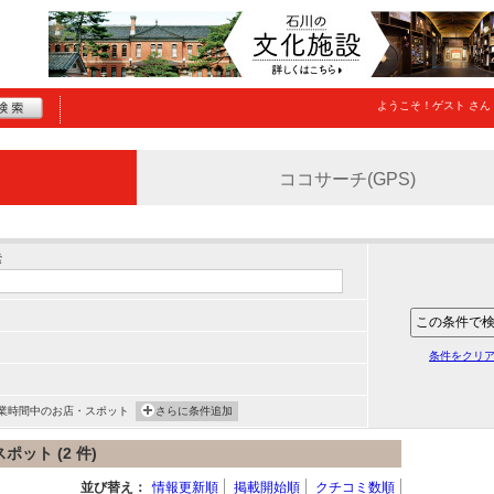
ようこそ！
ゲスト
さん
ココサーチ(GPS)
索
条件をクリ
業時間中のお店・スポット
さらに条件追加
ット (2 件)
並び替え：
情報更新順
掲載開始順
クチコミ数順