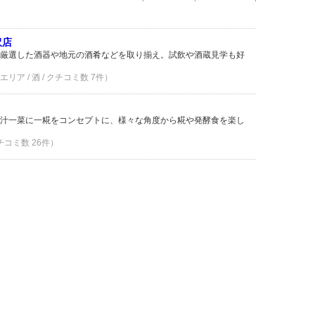
沢店
厳選した酒器や地元の酒肴などを取り揃え。試飲や酒蔵見学も好
ア / 酒 / クチコミ数 7件）
汁一菜に一糀をコンセプトに、様々な角度から糀や発酵食を楽し
クチコミ数 26件）