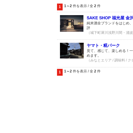
1～2
件を表示 / 全
2
件
1
SAKE SHOP 福光屋 金
純米酒全ブランドをはじめ、
評
（城下町犀川浅野川間・涌波エリ
ヤマト・糀パーク
見て、感じて、楽しめる！一
めます。
（みなとエリア / 調味料 / 
1～2
件を表示 / 全
2
件
1