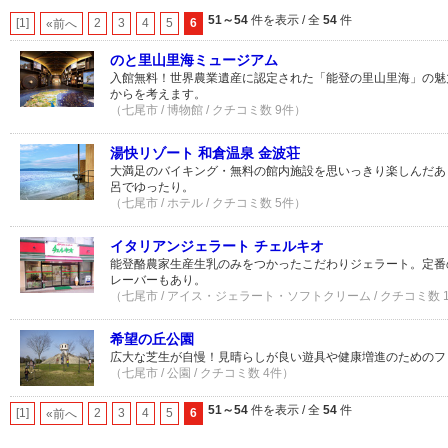
51～54
件を表示 / 全
54
件
[1]
2
3
4
5
6
«前へ
のと里山里海ミュージアム
入館無料！世界農業遺産に認定された「能登の里山里海」の魅
からを考えます。
（七尾市 / 博物館 / クチコミ数 9件）
湯快リゾート 和倉温泉 金波荘
大満足のバイキング・無料の館内施設を思いっきり楽しんだあ
呂でゆったり。
（七尾市 / ホテル / クチコミ数 5件）
イタリアンジェラート チェルキオ
能登酪農家生産生乳のみをつかったこだわりジェラート。定番
レーバーもあり。
（七尾市 / アイス・ジェラート・ソフトクリーム / クチコミ数 
希望の丘公園
広大な芝生が自慢！見晴らしが良い遊具や健康増進のためのフ
（七尾市 / 公園 / クチコミ数 4件）
51～54
件を表示 / 全
54
件
[1]
2
3
4
5
6
«前へ