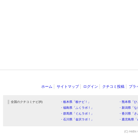
ホーム
サイトマップ
ログイン
クチコミ投稿
プラ
全国のクチコミナビ(R)
・栃木県「栃ナビ！」
・熊本県「ひ
・福島県「ふくラボ！」
・新潟県「な
・群馬県「ぐんラボ！」
・香川県「さ
・石川県「金沢ラボ！」
・鹿児島県「
(C) HitBit