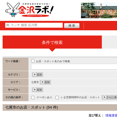
条件で検索
お店・スポット名のみで検索
ワード検索：
カテゴリ：
追加
エリア：
七尾市
追加
サービス：
追加
その他の条件：
クーポンあり
いま営業時間中のお店・スポット
さらに条
七尾市のお店・スポット (54 件)
並び替え：
情報更