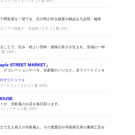
ア / カフェ / クチコミ数 8件）
十間長屋を一望でき、石川県が誇る銘菓や銘品を九谷焼・輪島
ア / 和菓子・甘味処 / クチコミ数 1件）
ることで、甘み・程よい苦味・後味の良さが生まれ、至福の一杯
ミ数 16件）
ple STREET MARKET」
、デコレーションケーキ、自家製のパンなど。全てイートイン＆
のマリトッツォ
/ カフェ / クチコミ数 30件）
HOUSE
々が、北欧風のお店を毎日彩ります。
ン / クチコミ数 10件）
士で文人画人の寺島蔵人。その遺愛品や寺島家伝来の書画工芸を