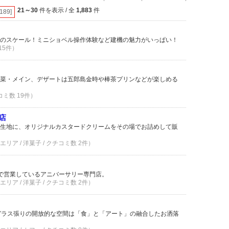
21～30
件を表示 / 全
1,883
件
[189]
のスケール！ミニショベル操作体験など建機の魅力がいっぱい！
 15件）
菜・メイン、デザートは五郎島金時や棒茶プリンなどが楽しめる
コミ数 19件）
店
生地に、オリジナルカスタードクリームをその場でお詰めして販
ア / 洋菓子 / クチコミ数 2件）
で営業しているアニバーサリー専門店。
ア / 洋菓子 / クチコミ数 2件）
ガラス張りの開放的な空間は「食」と「アート」の融合したお洒落