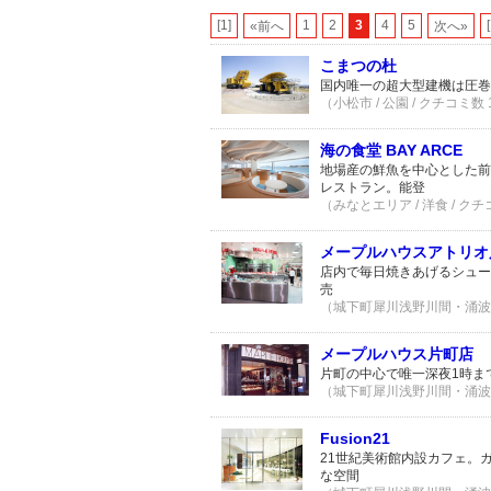
[1]
1
2
3
4
5
«前へ
次へ»
こまつの杜
国内唯一の超大型建機は圧巻
（小松市 / 公園 / クチコミ数
海の食堂 BAY ARCE
地場産の鮮魚を中心とした前
レストラン。能登
（みなとエリア / 洋食 / クチ
メープルハウスアトリオ
店内で毎日焼きあげるシュー
売
（城下町犀川浅野川間・涌波エリ
メープルハウス片町店
片町の中心で唯一深夜1時ま
（城下町犀川浅野川間・涌波エリ
Fusion21
21世紀美術館内設カフェ。
な空間