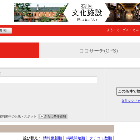
ようこそ！
ゲスト
さん
ココサーチ(GPS)
索
条件をクリ
業時間中のお店・スポット
さらに条件追加
並び替え：
情報更新順
掲載開始順
クチコミ数順