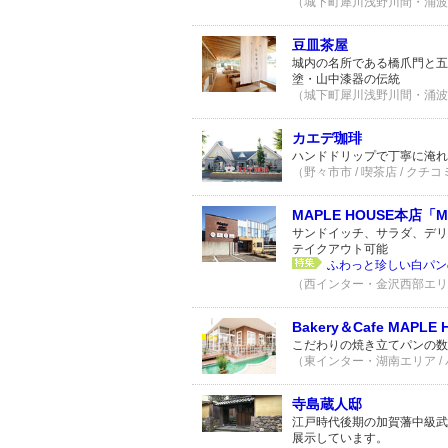
（城下町犀川浅野川間・涌波エリ
豆皿茶屋
城内の名所である橋爪門と五
塗・山中漆器の伝統
（城下町犀川浅野川間・涌波エリ
カエデ珈琲
ハンドドリップで丁寧に淹れ
（野々市市 / 喫茶店 / クチコ
MAPLE HOUSE本店「Ma
サンドイッチ、サラダ、デリ
テイクアウト可能
ふわっと珍しい白パン
（西インター・金沢西部エリア 
Bakery＆Cafe MAPLE 
こだわりの焼き立てパンの数
（東インター・湖南エリア / パ
寺島蔵人邸
江戸時代後期の加賀藩中級武
展示しています。