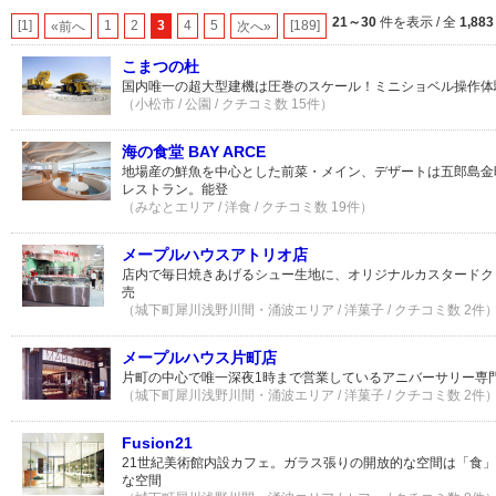
21～30
件を表示 / 全
1,883
[1]
1
2
3
4
5
[189]
«前へ
次へ»
こまつの杜
国内唯一の超大型建機は圧巻のスケール！ミニショベル操作体
（小松市 / 公園 / クチコミ数 15件）
海の食堂 BAY ARCE
地場産の鮮魚を中心とした前菜・メイン、デザートは五郎島金
レストラン。能登
（みなとエリア / 洋食 / クチコミ数 19件）
メープルハウスアトリオ店
店内で毎日焼きあげるシュー生地に、オリジナルカスタードク
売
（城下町犀川浅野川間・涌波エリア / 洋菓子 / クチコミ数 2件
メープルハウス片町店
片町の中心で唯一深夜1時まで営業しているアニバーサリー専
（城下町犀川浅野川間・涌波エリア / 洋菓子 / クチコミ数 2件
Fusion21
21世紀美術館内設カフェ。ガラス張りの開放的な空間は「食
な空間