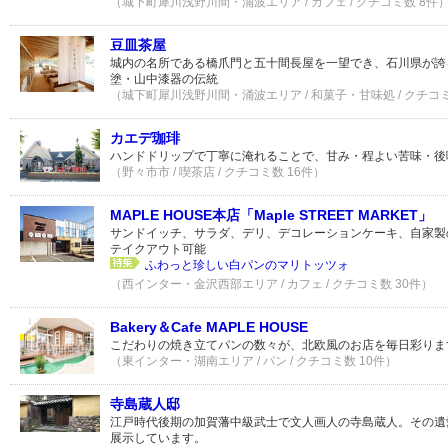
（城下町犀川浅野川間・涌波エリア / カフェ / クチコミ数 8件
豆皿茶屋
城内の名所である橋爪門と五十間長屋を一望でき、石川県が誇
塗・山中漆器の伝統
（城下町犀川浅野川間・涌波エリア / 和菓子・甘味処 / クチコミ
カエデ珈琲
ハンドドリップで丁寧に淹れることで、甘み・程よい苦味・後
（野々市市 / 喫茶店 / クチコミ数 16件）
MAPLE HOUSE本店「Maple STREET MARKET」
サンドイッチ、サラダ、デリ、デコレーションケーキ、自家製
テイクアウト可能
ふわっと珍しい白パンのマリトッツォ
（西インター・金沢西部エリア / カフェ / クチコミ数 30件）
Bakery＆Cafe MAPLE HOUSE
こだわりの焼き立てパンの数々が、北欧風のお店を毎日彩りま
（東インター・湖南エリア / パン / クチコミ数 10件）
寺島蔵人邸
江戸時代後期の加賀藩中級武士で文人画人の寺島蔵人。その遺
展示しています。