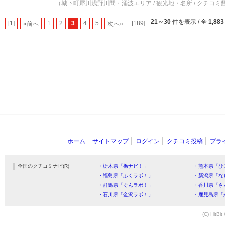
（城下町犀川浅野川間・涌波エリア / 観光地・名所 / クチコミ数
21～30
件を表示 / 全
1,883
[1]
1
2
3
4
5
[189]
«前へ
次へ»
ホーム
サイトマップ
ログイン
クチコミ投稿
プラ
全国のクチコミナビ(R)
・栃木県「栃ナビ！」
・熊本県「ひ
・福島県「ふくラボ！」
・新潟県「な
・群馬県「ぐんラボ！」
・香川県「さ
・石川県「金沢ラボ！」
・鹿児島県「
(C) HitBit