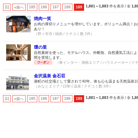
1,881～1,883
件を表示 / 全
1,8
[1]
185
186
187
188
189
«前へ
焼肉一笑
お肉の厚切りメニューを増やしています。ボリューム満点！お
あり！
（野々市市 / 焼肉 / クチコミ数 2件）
環の里
自然素材を使った、モデルハウス。外断熱、自然通気工法によ
間を実現します。
（東インター・湖南エリア / ハウスメーカー / ク
金沢温泉 金石荘
港町の社交場として愛されて40年。体も心も温まる天然温泉1
（みなとエリア / 日帰り温泉 / クチコミ数 3件）
1,881～1,883
件を表示 / 全
1,8
[1]
185
186
187
188
189
«前へ