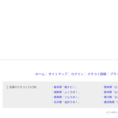
ホーム
サイトマップ
ログイン
クチコミ投稿
プラ
全国のクチコミナビ(R)
・栃木県「栃ナビ！」
・熊本県「ひ
・福島県「ふくラボ！」
・新潟県「な
・群馬県「ぐんラボ！」
・香川県「さ
・石川県「金沢ラボ！」
・鹿児島県「
(C) HitBit