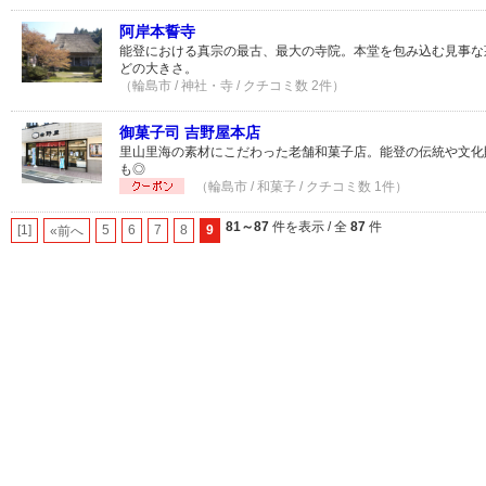
阿岸本誓寺
能登における真宗の最古、最大の寺院。本堂を包み込む見事な
どの大きさ。
（輪島市 / 神社・寺 / クチコミ数 2件）
御菓子司 吉野屋本店
里山里海の素材にこだわった老舗和菓子店。能登の伝統や文化
も◎
（輪島市 / 和菓子 / クチコミ数 1件）
81～87
件を表示 / 全
87
件
[1]
5
6
7
8
9
«前へ