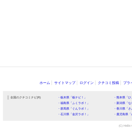
ホーム
サイトマップ
ログイン
クチコミ投稿
プラ
全国のクチコミナビ(R)
・栃木県「栃ナビ！」
・熊本県「ひ
・福島県「ふくラボ！」
・新潟県「な
・群馬県「ぐんラボ！」
・香川県「さ
・石川県「金沢ラボ！」
・鹿児島県「
(C) HitBit