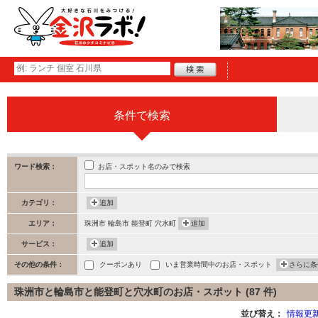
条件で検索
お店・スポット名のみで検索
ワード検索：
カテゴリ：
追加
エリア：
珠洲市 輪島市 能登町 穴水町
追加
サービス：
追加
その他の条件：
クーポンあり
いま営業時間中のお店・スポット
さらに条
珠洲市と輪島市と能登町と穴水町のお店・スポット (87 件)
並び替え：
情報更