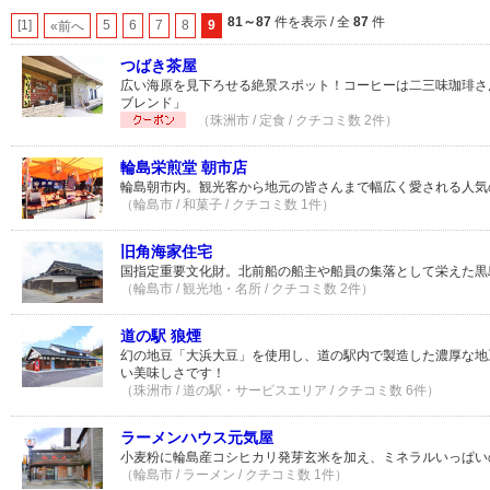
81～87
件を表示 / 全
87
件
[1]
5
6
7
8
9
«前へ
つばき茶屋
広い海原を見下ろせる絶景スポット！コーヒーは二三味珈琲さ
ブレンド」
（珠洲市 / 定食 / クチコミ数 2件）
輪島栄煎堂 朝市店
輪島朝市内。観光客から地元の皆さんまで幅広く愛される人気
（輪島市 / 和菓子 / クチコミ数 1件）
旧角海家住宅
国指定重要文化財。北前船の船主や船員の集落として栄えた黒
（輪島市 / 観光地・名所 / クチコミ数 2件）
道の駅 狼煙
幻の地豆「大浜大豆」を使用し、道の駅内で製造した濃厚な地
い美味しさです！
（珠洲市 / 道の駅・サービスエリア / クチコミ数 6件）
ラーメンハウス元気屋
小麦粉に輪島産コシヒカリ発芽玄米を加え、ミネラルいっぱい
（輪島市 / ラーメン / クチコミ数 1件）