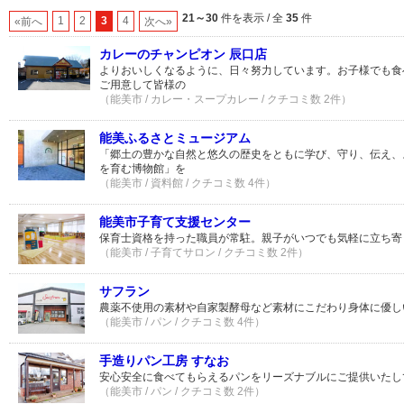
21～30
件を表示 / 全
35
件
1
2
3
4
«前へ
次へ»
カレーのチャンピオン 辰口店
よりおいしくなるように、日々努力しています。お子様でも食
ご用意して皆様の
（能美市 / カレー・スープカレー / クチコミ数 2件）
能美ふるさとミュージアム
「郷土の豊かな自然と悠久の歴史をともに学び、守り、伝え、
を育む博物館」を
（能美市 / 資料館 / クチコミ数 4件）
能美市子育て支援センター
保育士資格を持った職員が常駐。親子がいつでも気軽に立ち寄
（能美市 / 子育てサロン / クチコミ数 2件）
サフラン
農薬不使用の素材や自家製酵母など素材にこだわり身体に優し
（能美市 / パン / クチコミ数 4件）
手造りパン工房 すなお
安心安全に食べてもらえるパンをリーズナブルにご提供いたし
（能美市 / パン / クチコミ数 2件）