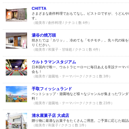
CHITTA
さまざまな創作料理でおもてなし。ビストロですが、うどんや
す。
（能美市 / 創作料理 / クチコミ数 4件）
湯谷の焼万頭
焼きたては「カリッ」、冷めても「モチモチ」。先々代の味を
りください。
（能美市 / 和菓子・甘味処 / クチコミ数 4件）
ウルトラマンスタジアム
日本国内で唯一、ウルトラヒーローに毎日あえる常設テーマパ
会も！
（能美市 / 遊園地・テーマパーク / クチコミ数 3件）
手取フィッシュランド
ペットショップ・遊園地など様々なジャンルが集まったワンダ
料！
（能美市 / 遊園地・テーマパーク / クチコミ数 23件）
清水屋菓子店 大成店
贈り物に最適なお菓子をたくさんご用意。ご予算に応じた箱詰
（能美市 / 和菓子 / クチコミ数 1件）