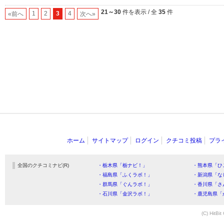
21～30
件を表示 / 全
35
件
1
2
3
4
«前へ
次へ»
ホーム
サイトマップ
ログイン
クチコミ投稿
プラ
全国のクチコミナビ(R)
・栃木県「栃ナビ！」
・熊本県「ひ
・福島県「ふくラボ！」
・新潟県「な
・群馬県「ぐんラボ！」
・香川県「さ
・石川県「金沢ラボ！」
・鹿児島県「
(C) HitBit