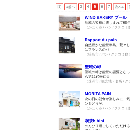
[1]
3
4
5
6
7
«前へ
次へ»
WIND BAKERY ブール
地域の皆様に親しまれて60
（かほく市 / パン / クチコミ
Rapport du pain
自然豊かな能登半島。荒々し
はフランスのパ
（輪島市 / パン / クチコミ数
聖域の岬
聖域の岬は能登の語源となっ
ら第11代垂仁天
（珠洲市 / 観光地・名所 / 
MORITA PAIN
次の日の朝食が楽しみに、気
ンをどうぞ。
（かほく市 / パン / クチコミ
喫茶hibini
のんびり過ごしていただける