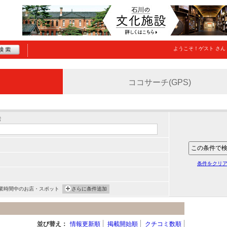
ようこそ！
ゲスト
さん
ココサーチ(GPS)
索
条件をクリ
業時間中のお店・スポット
さらに条件追加
並び替え：
情報更新順
掲載開始順
クチコミ数順