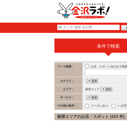
条件で検索
お店・スポット名のみで検
ワード検索：
カテゴリ：
追加
エリア：
能登エリア
追加
サービス：
追加
その他の条件：
クーポンあり
いま営
能登エリアのお店・スポット (323 件)