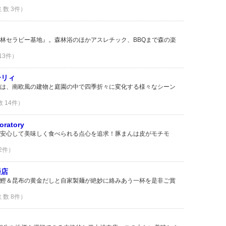
ミ数 3件）
林セラピー基地』。森林浴のほかアスレチック、BBQまで森の楽
 13件）
ーリィ
は、南欧風の建物と庭園の中で四季折々に変化する様々なシーン
数 14件）
ratory
安心して美味しく食べられる点心を追求！豚まんは皮がモチモ
 2件）
幡店
鰹＆昆布の黄金だしと自家製麺が絶妙に絡みあう一杯を是非ご賞
ミ数 8件）