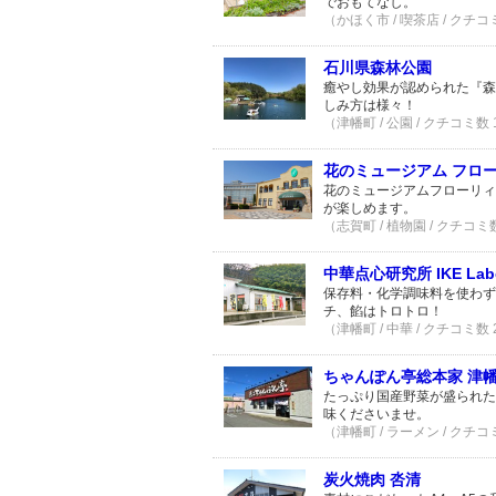
でおもてなし。
（かほく市 / 喫茶店 / クチコ
石川県森林公園
癒やし効果が認められた『森
しみ方は様々！
（津幡町 / 公園 / クチコミ数
花のミュージアム フロ
花のミュージアムフローリィ
が楽しめます。
（志賀町 / 植物園 / クチコミ
中華点心研究所 IKE Labo
保存料・化学調味料を使わず
チ、餡はトロトロ！
（津幡町 / 中華 / クチコミ数
ちゃんぽん亭総本家 津
たっぷり国産野菜が盛られた
味くださいませ。
（津幡町 / ラーメン / クチコ
炭火焼肉 呇清