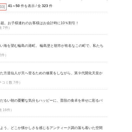
41～50
件を表示 / 全
323
件
[33]
年超。お子様連れのお客様はお会計時に10％割引！
数 7件）
い海を望む輪島の港町。 輪島塗と朝市が有名なこの町で、私たち
 2件）
た方道仙人が天へ登るための修業をしながら、第９代開化天皇か
クチコミ数 7件）
だるい朝の憂鬱な気分もハッピーに、普段の食卓を幸せに彩るパ
数 16件）
よう、どこか懐かしさを感じるアンティーク調の落ち着いた空間