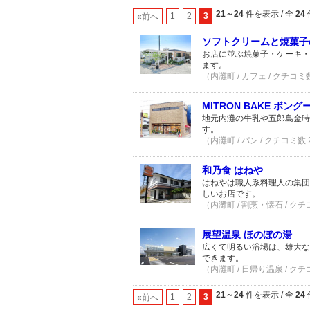
21～24
件を表示 / 全
24
1
2
3
«前へ
ソフトクリームと焼菓子のお店
お店に並ぶ焼菓子・ケーキ・
ます。
（内灘町 / カフェ / クチコミ
MITRON BAKE ボング
地元内灘の牛乳や五郎島金時
す。
（内灘町 / パン / クチコミ数
和乃食 はねや
はねやは職人系料理人の集団
しいお店です。
（内灘町 / 割烹・懐石 / クチ
展望温泉 ほのぼの湯
広くて明るい浴場は、雄大な
できます。
（内灘町 / 日帰り温泉 / クチ
21～24
件を表示 / 全
24
1
2
3
«前へ