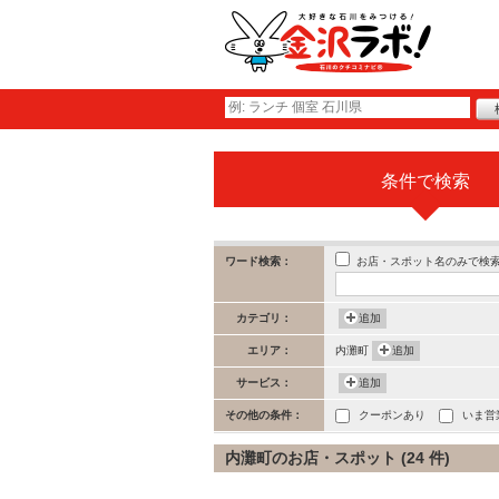
条件で検索
お店・スポット名のみで検
ワード検索：
カテゴリ：
追加
エリア：
内灘町
追加
サービス：
追加
その他の条件：
クーポンあり
いま営
内灘町のお店・スポット (24 件)