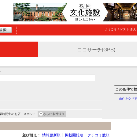
ようこそ！
ゲスト
さん
ココサーチ(GPS)
索
条件をクリ
業時間中のお店・スポット
さらに条件追加
並び替え：
情報更新順
掲載開始順
クチコミ数順