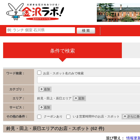
条件で検索
お店・スポット名のみで検索
ワード検索：
カテゴリ：
追加
エリア：
鈴見・田上・辰巳エリア
追加
サービス：
追加
その他の条件：
クーポンあり
いま営業時間中のお店・スポット
さらに条
鈴見・田上・辰巳エリアのお店・スポット (62 件)
並び替え：
情報更