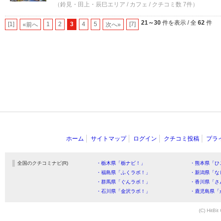
（鈴見・田上・辰巳エリア / カフェ / クチコミ数 7件）
21～30
件を表示 / 全
62
件
[1]
1
2
3
4
5
[7]
«前へ
次へ»
ホーム
サイトマップ
ログイン
クチコミ投稿
プラ
全国のクチコミナビ(R)
・栃木県「栃ナビ！」
・熊本県「ひ
・福島県「ふくラボ！」
・新潟県「な
・群馬県「ぐんラボ！」
・香川県「さ
・石川県「金沢ラボ！」
・鹿児島県「
(C) HitBit