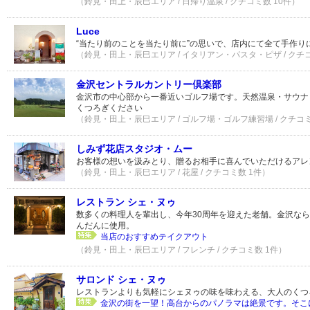
（鈴見・田上・辰巳エリア / 日帰り温泉 / クチコミ数 10件）
Luce
“当たり前のことを当たり前に”の思いで、店内にて全て手作り
（鈴見・田上・辰巳エリア / イタリアン・パスタ・ピザ / クチ
金沢セントラルカントリー倶楽部
金沢市の中心部から一番近いゴルフ場です。天然温泉・サウナ
くつろぎください
（鈴見・田上・辰巳エリア / ゴルフ場・ゴルフ練習場 / クチコミ
しみず花店スタジオ・ムー
お客様の想いを汲みとり、贈るお相手に喜んでいただけるアレ
（鈴見・田上・辰巳エリア / 花屋 / クチコミ数 1件）
レストラン シェ・ヌゥ
数多くの料理人を輩出し、今年30周年を迎えた老舗。金沢な
んだんに使用。
当店のおすすめテイクアウト
（鈴見・田上・辰巳エリア / フレンチ / クチコミ数 1件）
サロンド シェ・ヌゥ
レストランよりも気軽にシェヌゥの味を味わえる、大人のくつ
金沢の街を一望！高台からのパノラマは絶景です。そこに