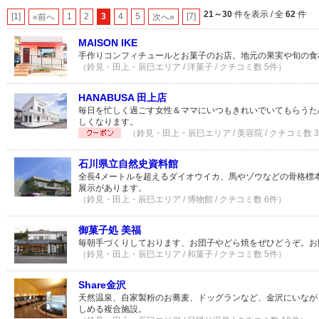
21～30
件を表示 / 全
62
件
[1]
1
2
3
4
5
[7]
«前へ
次へ»
MAISON IKE
手作りコンフィチュールとお菓子のお店。地元の果実や旬の食
（鈴見・田上・辰巳エリア / 洋菓子 / クチコミ数 5件）
HANABUSA 田上店
毎日を忙しく過ごす女性＆ママにいつもきれいでいてもらうた
しくなります。
（鈴見・田上・辰巳エリア / 美容院 / クチコミ数 
石川県立自然史資料館
全長4メートルを超えるダイオウイカ、馬やゾウなどの骨格標
展示があります。
（鈴見・田上・辰巳エリア / 博物館 / クチコミ数 6件）
御菓子処 美福
毎朝手づくりしております、お団子やどら焼をぜひどうぞ。お
（鈴見・田上・辰巳エリア / 和菓子 / クチコミ数 5件）
Share金沢
天然温泉、自家製粉のお蕎麦、ドッグランなど、金沢にいなが
しめる複合施設。