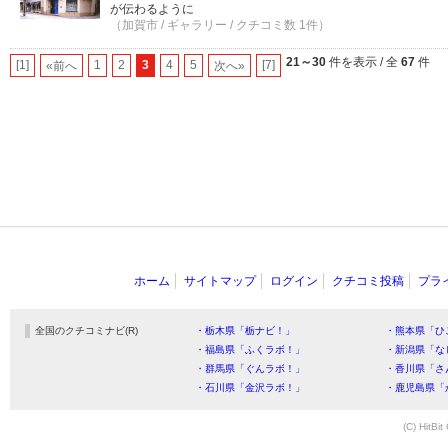
が伝わるように
（加賀市 / ギャラリー / クチコミ数 1件）
21～30
件を表示 / 全
67
件
[1]
1
2
3
4
5
[7]
«前へ
次へ»
ホーム
サイトマップ
ログイン
クチコミ投稿
プラ
全国のクチコミナビ(R)
・栃木県「栃ナビ！」
・熊本県「ひ
・福島県「ふくラボ！」
・新潟県「な
・群馬県「ぐんラボ！」
・香川県「さ
・石川県「金沢ラボ！」
・鹿児島県「
(C) HitBit