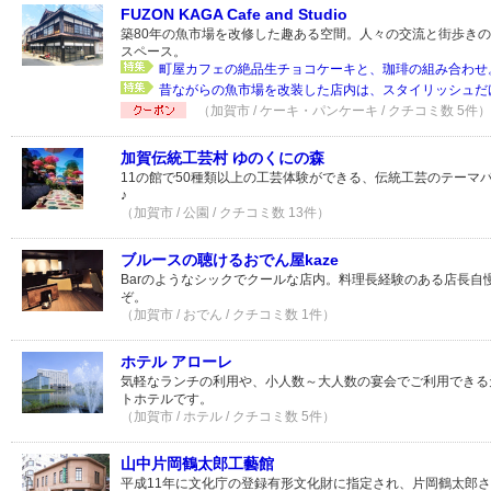
FUZON KAGA Cafe and Studio
築80年の魚市場を改修した趣ある空間。人々の交流と街歩き
スペース。
町屋カフェの絶品生チョコケーキと、珈琲の組み合わせ
昔ながらの魚市場を改装した店内は、スタイリッシュだけ
（加賀市 / ケーキ・パンケーキ / クチコミ数 5件）
加賀伝統工芸村 ゆのくにの森
11の館で50種類以上の工芸体験ができる、伝統工芸のテーマ
♪
（加賀市 / 公園 / クチコミ数 13件）
ブルースの聴けるおでん屋kaze
Barのようなシックでクールな店内。料理長経験のある店長自
ぞ。
（加賀市 / おでん / クチコミ数 1件）
ホテル アローレ
気軽なランチの利用や、小人数～大人数の宴会でご利用できる
トホテルです。
（加賀市 / ホテル / クチコミ数 5件）
山中片岡鶴太郎工藝館
平成11年に文化庁の登録有形文化財に指定され、片岡鶴太郎