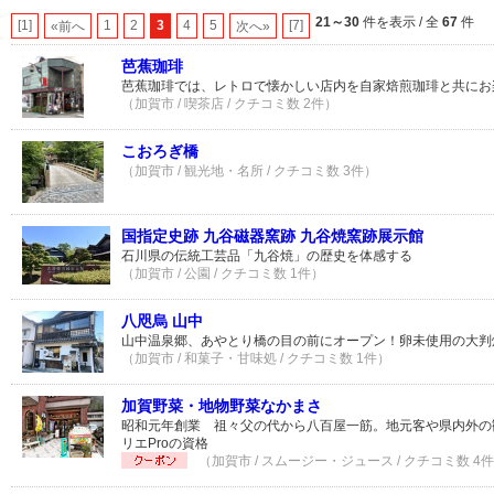
21～30
件を表示 / 全
67
件
[1]
1
2
3
4
5
[7]
«前へ
次へ»
芭蕉珈琲
芭蕉珈琲では、レトロで懐かしい店内を自家焙煎珈琲と共にお
（加賀市 / 喫茶店 / クチコミ数 2件）
こおろぎ橋
（加賀市 / 観光地・名所 / クチコミ数 3件）
国指定史跡 九谷磁器窯跡 九谷焼窯跡展示館
石川県の伝統工芸品「九谷焼」の歴史を体感する
（加賀市 / 公園 / クチコミ数 1件）
八咫烏 山中
山中温泉郷、あやとり橋の目の前にオープン！卵未使用の大判
（加賀市 / 和菓子・甘味処 / クチコミ数 1件）
加賀野菜・地物野菜なかまさ
昭和元年創業 祖々父の代から八百屋一筋。地元客や県内外の
リエProの資格
（加賀市 / スムージー・ジュース / クチコミ数 4