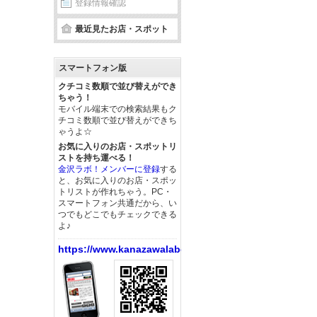
登録情報確認
最近見たお店・スポット
スマートフォン版
クチコミ数順で並び替えができ
ちゃう！
モバイル端末での検索結果もク
チコミ数順で並び替えができち
ゃうよ☆
お気に入りのお店・スポットリ
ストを持ち運べる！
金沢ラボ！メンバーに登録
する
と、お気に入りのお店・スポッ
トリストが作れちゃう。PC・
スマートフォン共通だから、い
つでもどこでもチェックできる
よ♪
https://www.kanazawalabo.net/