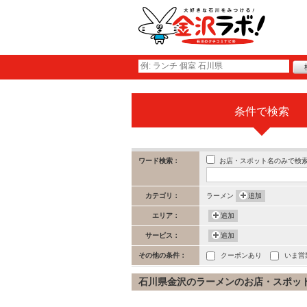
条件で検索
お店・スポット名のみで検
ワード検索：
カテゴリ：
ラーメン
追加
エリア：
追加
サービス：
追加
その他の条件：
クーポンあり
いま営
石川県金沢のラーメンのお店・スポット (