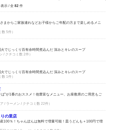
表示 / 全
82
件
さまからご家族連れなどお子様からご年配の方まで楽しめるメニ
ミ数 5件）
弱火でじっくり百有余時間煮込んだ 深みとキレのスープ
 / クチコミ数 2件）
弱火でじっくり百有余時間煮込んだ 深みとキレのスープ
ミ数 1件）
店
そば”が1番のおススメ！他豊富なメニュー、お座敷席のご用意もご
/ ラーメン / クチコミ数 22件）
もりの里店
産100％！ちゃんぽんは無料で増量可能！皿うどんも＋100円で増