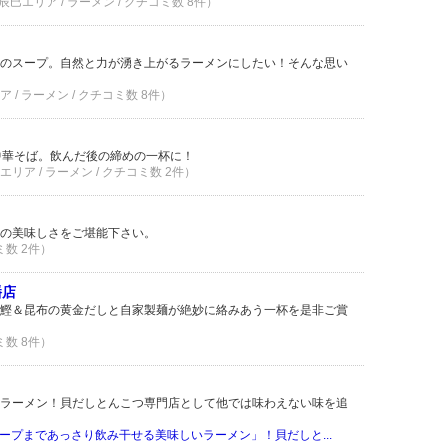
巳エリア / ラーメン / クチコミ数 8件）
のスープ。自然と力が湧き上がるラーメンにしたい！そんな思い
/ ラーメン / クチコミ数 8件）
中華そば。飲んだ後の締めの一杯に！
ア / ラーメン / クチコミ数 2件）
の美味しさをご堪能下さい。
ミ数 2件）
幡店
鰹＆昆布の黄金だしと自家製麺が絶妙に絡みあう一杯を是非ご賞
ミ数 8件）
ラーメン！貝だしとんこつ専門店として他では味わえない味を追
ープまであっさり飲み干せる美味しいラーメン」！貝だしと...