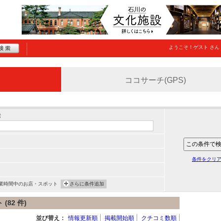
ようこそ！
ゲスト
さん
ココサーチ(GPS)
索
条件をクリ
業時間中のお店・スポット
さらに条件追加
82 件)
並び替え：
情報更新順
掲載開始順
クチコミ数順