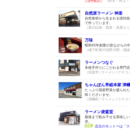
（鈴見・田上・辰
自然派ラーメン 神楽
自然食材から生まれる琥珀色
で作っています。
（犀川以南・西泉・高尾エリア 
万味
昭和45年創業の昔ながらの
（城下町犀川浅野川間・涌波エリ
ラーメンつなぐ
本格手作りにこだわる専門店
（加賀市 / ラーメン / クチコ
ちゃんぽん亭総本家 津
たっぷり国産野菜が盛られた
味くださいませ。
（津幡町 / ラーメン / クチコ
ラーメン凌駕堂
最後まで飲み干せる美味しい
求。
店主のモットーは「ス