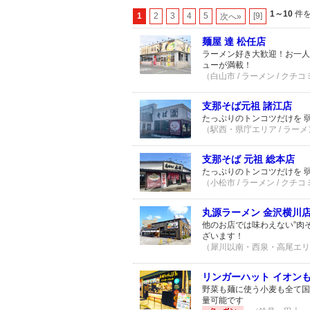
1～10
件を
1
2
3
4
5
[9]
次へ»
麺屋 達 松任店
ラーメン好き大歓迎！お一人
ューが満載！
（白山市 / ラーメン / クチコ
支那そば元祖 諸江店
たっぷりのトンコツだけを 
（駅西・県庁エリア / ラーメン
支那そば 元祖 総本店
たっぷりのトンコツだけを 
（小松市 / ラーメン / クチコ
丸源ラーメン 金沢横川
他のお店では味わえない”肉
ざいます！
（犀川以南・西泉・高尾エリア 
リンガーハット イオン
野菜も麺に使う小麦も全て国
量可能です