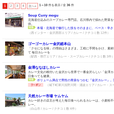
1～10
件を表示 / 全
36
件
1
2
3
4
次へ»
Soup Curry mogu
北海道仕込みのスープカレー専門店。石川県内で採れた野菜を
供。
本場・北海道で修行した技をそのままに、ベース・辛さ・
（西インター・金沢西部エリア / カレー / クチコミ数 12件）
ゴーゴーカレー金沢総本山
「クセになる味」の理由はさまざま。工程に手間をかけ、素材
て 毎日カレーを
（駅西・県庁エリア / カレー・スープカレー / クチコミ数 3件
金澤ななほしカレー
カレー文化の根付いた金沢から世界で一番金沢らしい「金澤カ
日食べても健康。
ボリューム満点で男性の胃袋をつかむ『金沢カレー』。対
（城下町犀川浅野川間・涌波エリア / カレー・スープ
天然カレー市場 ヤムヤム
カレー好きの店主が考えた毎日食べられるカレーは、小麦粉不
レー。
（白山市 / カレー / クチコミ数 4件）