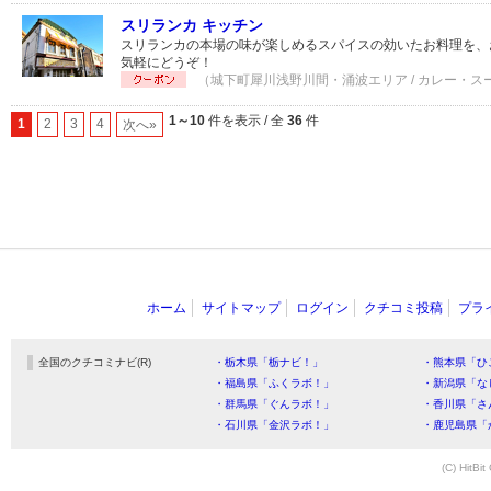
スリランカ キッチン
スリランカの本場の味が楽しめるスパイスの効いたお料理を、
気軽にどうぞ！
（城下町犀川浅野川間・涌波エリア / カレー・スー
1～10
件を表示 / 全
36
件
1
2
3
4
次へ»
ホーム
サイトマップ
ログイン
クチコミ投稿
プラ
全国のクチコミナビ(R)
・栃木県「栃ナビ！」
・熊本県「ひ
・福島県「ふくラボ！」
・新潟県「な
・群馬県「ぐんラボ！」
・香川県「さ
・石川県「金沢ラボ！」
・鹿児島県「
(C) HitBit