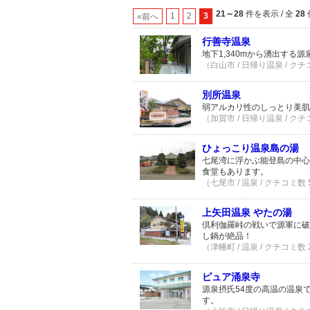
21～28
件を表示 / 全
28
1
2
3
«前へ
行善寺温泉
地下1,340mから湧出する
（白山市 / 日帰り温泉 / クチ
別所温泉
弱アルカリ性のしっとり美肌
（加賀市 / 日帰り温泉 / クチ
ひょっこり温泉島の湯
七尾湾に浮かぶ能登島の中心
食堂もあります。
（七尾市 / 温泉 / クチコミ数
上矢田温泉 やたの湯
倶利伽羅峠の戦いで源軍に破
し鍋が絶品！
（津幡町 / 温泉 / クチコミ数
ピュア涌泉寺
源泉摂氏54度の高温の温泉
す。