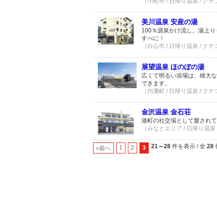
（小松市 / 日帰り温泉 / クチ
美川温泉 安産の湯
100％源泉かけ流し。湯上
すべに！
（白山市 / 日帰り温泉 / クチ
展望温泉 ほのぼの湯
広くて明るい浴場は、雄大な
できます。
（内灘町 / 日帰り温泉 / クチ
金沢温泉 金石荘
港町の社交場として愛されて
（みなとエリア / 日帰り温泉 
21～28
件を表示 / 全
28
1
2
3
«前へ