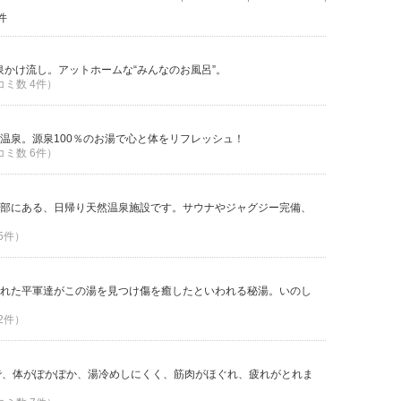
件
源泉かけ流し。アットホームな“みんなのお風呂”。
コミ数 4件）
温泉。源泉100％のお湯で心と体をリフレッシュ！
コミ数 6件）
部にある、日帰り天然温泉施設です。サウナやジャグジー完備、
 5件）
れた平軍達がこの湯を見つけ傷を癒したといわれる秘湯。いのし
 2件）
で、体がぽかぽか、湯冷めしにくく、筋肉がほぐれ、疲れがとれま