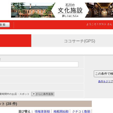
ようこそ！
ゲスト
さん
ココサーチ(GPS)
索
条件をクリ
業時間中のお店・スポット
さらに条件追加
(28 件)
並び替え：
情報更新順
掲載開始順
クチコミ数順