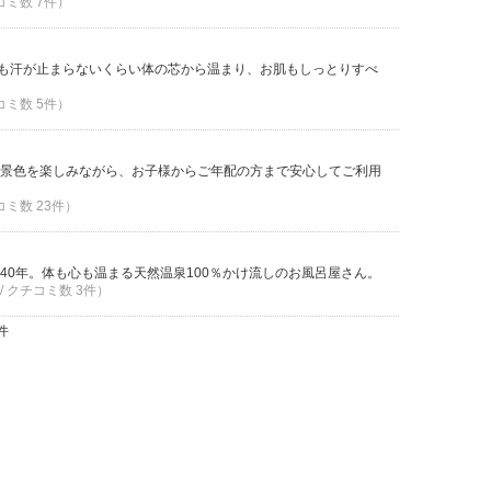
コミ数 7件）
りも汗が止まらないくらい体の芯から温まり、お肌もしっとりすべ
コミ数 5件）
景色を楽しみながら、お子様からご年配の方まで安心してご利用
コミ数 23件）
40年。体も心も温まる天然温泉100％かけ流しのお風呂屋さん。
/ クチコミ数 3件）
件