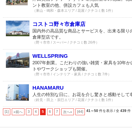
ント教室の他、併設カフェも人気
（東山・鳴和・森本エリア / 花屋 / クチコミ数 1件）
コストコ野々市倉庫店
国内外の高品質な商品とサービスを、出来る限り
倉庫型店です。
（野々市市 / スーパー / クチコミ数 26件）
WELLSPRING
2007年創業。こだわりの強い雑貨・家具を10年
トやワークショップも開催。
（野々市市 / インテリア・家具 / クチコミ数 7件）
HANAMARU
人生の特別な日に、お花を介し驚きと感動そして
（鈴見・田上・辰巳エリア / 花屋 / クチコミ数 1件）
41～50
件を表示 / 全
439
件
[1]
3
4
5
6
7
[44]
«前へ
次へ»