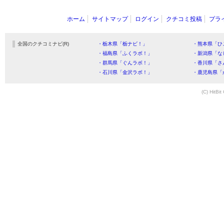
ホーム
サイトマップ
ログイン
クチコミ投稿
プラ
全国のクチコミナビ(R)
・栃木県「栃ナビ！」
・熊本県「ひ
・福島県「ふくラボ！」
・新潟県「な
・群馬県「ぐんラボ！」
・香川県「さ
・石川県「金沢ラボ！」
・鹿児島県「
(C) HitBit