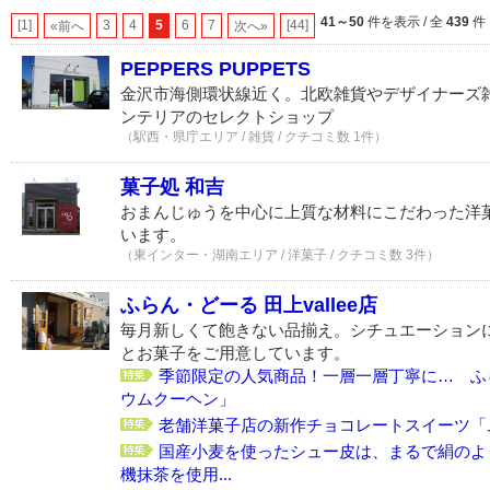
41～50
件を表示 / 全
439
件
[1]
3
4
5
6
7
[44]
«前へ
次へ»
PEPPERS PUPPETS
金沢市海側環状線近く。北欧雑貨やデザイナーズ
ンテリアのセレクトショップ
（駅西・県庁エリア / 雑貨 / クチコミ数 1件）
菓子処 和吉
おまんじゅうを中心に上質な材料にこだわった洋
います。
（東インター・湖南エリア / 洋菓子 / クチコミ数 3件）
ふらん・どーる 田上vallee店
毎月新しくて飽きない品揃え。シチュエーション
とお菓子をご用意しています。
季節限定の人気商品！一層一層丁寧に… ふ
ウムクーヘン」
老舗洋菓子店の新作チョコレートスイーツ「
国産小麦を使ったシュー皮は、まるで絹のよ
機抹茶を使用...