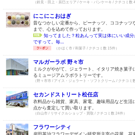
（鈴見・田上・辰巳エリア / ケーキ・パンケーキ / クチコミ数 
にこにこおはぎ
昔なつかしい定番から、ピーナッツ、ココナッツ
まで、心を込めて作っております。
知ってました？粒あんって実は体にいい成分
ですって。毎...
（かほく市 / 和菓子 / クチコミ数 15件）
マルガーラボ 野々市
ミルクがやがて、ジェラート、イタリア焼き菓子
るミュージアムラボラトリーです。
（野々市市 / アイス・ジェラート・ソフトクリーム / クチコミ数
セカンドストリート松任店
衣料品から雑貨、家具、家電、趣味用品など生活
点から査定して買い取ります。
（白山市 / リサイクルショップ・買取 / クチコミ数 24件）
フラワーシティ
岸田英治フラワーデザイン研究所主宰の花屋。花