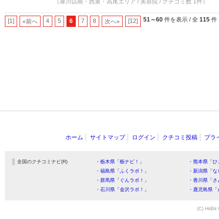
（犀川以南・西泉・高尾エリア / 美容院 / クチコミ数 1件）
51～60
件を表示 / 全
115
件
[1]
4
5
6
7
8
[12]
«前へ
次へ»
ホーム
サイトマップ
ログイン
クチコミ投稿
プラ
全国のクチコミナビ(R)
・栃木県「栃ナビ！」
・熊本県「ひ
・福島県「ふくラボ！」
・新潟県「な
・群馬県「ぐんラボ！」
・香川県「さ
・石川県「金沢ラボ！」
・鹿児島県「
(C) HitBit