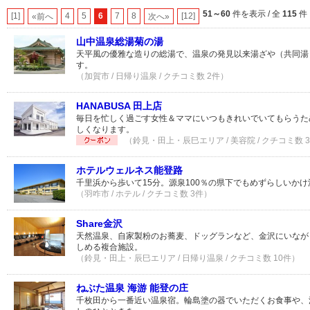
51～60
件を表示 / 全
115
件
[1]
4
5
6
7
8
[12]
«前へ
次へ»
山中温泉総湯菊の湯
天平風の優雅な造りの総湯で、温泉の発見以来湯ざや（共同湯
す。
（加賀市 / 日帰り温泉 / クチコミ数 2件）
HANABUSA 田上店
毎日を忙しく過ごす女性＆ママにいつもきれいでいてもらうた
しくなります。
（鈴見・田上・辰巳エリア / 美容院 / クチコミ数 
ホテルウェルネス能登路
千里浜から歩いて15分。源泉100％の県下でもめずらしいか
（羽咋市 / ホテル / クチコミ数 3件）
Share金沢
天然温泉、自家製粉のお蕎麦、ドッグランなど、金沢にいなが
しめる複合施設。
（鈴見・田上・辰巳エリア / 日帰り温泉 / クチコミ数 10件）
ねぶた温泉 海游 能登の庄
千枚田から一番近い温泉宿。輪島塗の器でいただくお食事や、