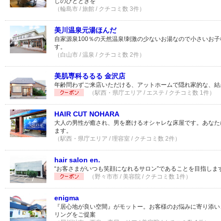
しのひとときを
（輪島市 / 旅館 / クチコミ数 3件）
美川温泉元湯ほんだ
自家源泉100％の天然温泉!刺激の少ないお湯なので小さいお
す。
（白山市 / 温泉 / クチコミ数 2件）
美肌専科るるる 金沢店
年齢問わずご来店いただける、アットホームで隠れ家的な、結
（駅西・県庁エリア / エステ / クチコミ数 1件）
HAIR CUT NOHARA
大人の男性が癒され、男を磨けるオシャレな床屋です。あなた
ます。
（駅西・県庁エリア / 理容室 / クチコミ数 2件）
hair salon en.
“お客さまがいつも笑顔になれるサロン”であることを目指しま
（野々市市 / 美容院 / クチコミ数 1件）
enigma
『居心地が良い空間』がモットー。お客様のお悩みに寄り添い
リングをご提案