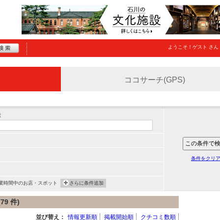
ようこそ！
ゲスト
さん
ココサーチ(GPS)
索
条件をクリ
業時間中のお店・スポット
さらに条件追加
9 件)
並び替え：
情報更新順
掲載開始順
クチコミ数順