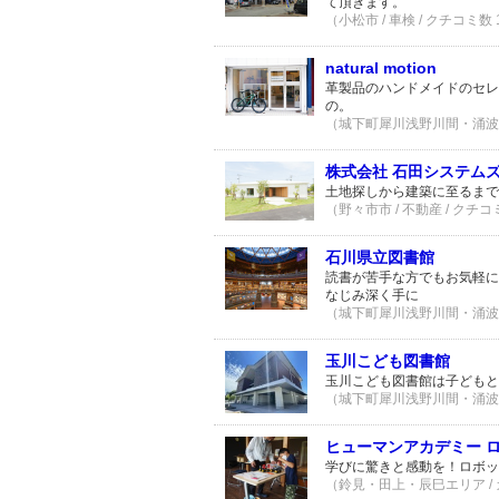
て頂きます。
（小松市 / 車検 / クチコミ数
natural motion
革製品のハンドメイドのセレ
の。
（城下町犀川浅野川間・涌波エリ
株式会社 石田システム
土地探しから建築に至るまで
（野々市市 / 不動産 / クチコ
石川県立図書館
読書が苦手な方でもお気軽に
なじみ深く手に
（城下町犀川浅野川間・涌波エリ
玉川こども図書館
玉川こども図書館は子どもと
（城下町犀川浅野川間・涌波エリ
ヒューマンアカデミー 
学びに驚きと感動を！ロボッ
（鈴見・田上・辰巳エリア / 