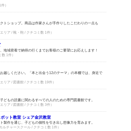
 1件）
クトショップ。商品は作家さんが手作りしたこだわりの一点も
ア / 靴・鞄 / クチコミ数 1件）
ズ
、地域密着で納得の行くまでお客様のご要望にお応えします！
ミ数 1件）
お越しください。「本と出会う12のテーマ」の本棚では、身近で
ア / 図書館 / クチコミ数 19件）
子どもの読書に関わるすべての人のための専門図書館です。
ア / 図書館 / クチコミ数 3件）
ロボット教室 シェア金沢教室
ト製作を通じ、子どもの個性を引き出し想像力を育みます。
カルチャースクール / クチコミ数 1件）