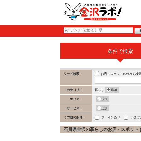
条件で検索
お店・スポット名のみで検
ワード検索：
カテゴリ：
暮らし
追加
エリア：
追加
サービス：
追加
その他の条件：
クーポンあり
いま営
石川県金沢の暮らしのお店・スポット (7