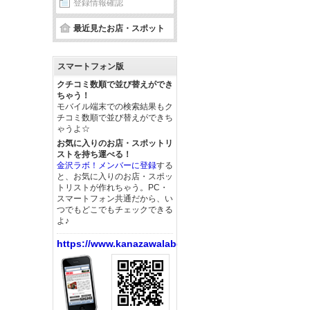
登録情報確認
最近見たお店・スポット
スマートフォン版
クチコミ数順で並び替えができ
ちゃう！
モバイル端末での検索結果もク
チコミ数順で並び替えができち
ゃうよ☆
お気に入りのお店・スポットリ
ストを持ち運べる！
金沢ラボ！メンバーに登録
する
と、お気に入りのお店・スポッ
トリストが作れちゃう。PC・
スマートフォン共通だから、い
つでもどこでもチェックできる
よ♪
https://www.kanazawalabo.net/