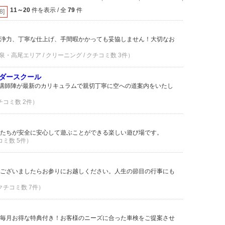
11～20
件を表示 / 全
79
件
[8]
浄力、丁寧な仕上げ、手間暇かかっても妥協しません！大切なお
・高尾エリア / クリーニング / クチコミ数 3件）
ダースクール
ン講師陣が最新のカリキュラムで親切丁寧に空への道案内をいたし
クチコミ数 2件）
たちが安全に安心して遊ぶことができる楽しい遊び場です。
コミ数 5件）
ございましたらお参りにお越しください。人生の節目の行事にも
 クチコミ数 7件）
毎月お得な特典付き！お客様のニーズに合った車検をご提案させ