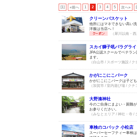
[1]
1
2
3
4
5
«前へ
次へ»
クリーンバスケット
他所にはマネできない高い洗
洋服は当店へ！
（犀川以南・西泉
スカイ獅子吼パラグライ
JPA公認スクールでベテラ
ます。
（白山市 / スポーツ施設 / 
かがにこにこパーク
かがにこにこパークは子ども
（加賀市 / 室内遊び場 / クチ
大野湊神社
今のご自身にまよい・困難が
お参りください。
（みなとエリア / 神社・寺 /
車検のコバック 小松店
スーパーセーフティー車検は