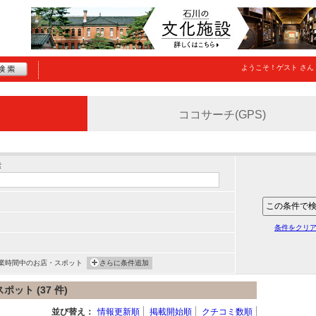
ようこそ！
ゲスト
さん
ココサーチ(GPS)
索
条件をクリ
業時間中のお店・スポット
さらに条件追加
ト (37 件)
並び替え：
情報更新順
掲載開始順
クチコミ数順