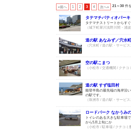
21～30
件を
1
2
3
4
«前へ
次へ»
タテマチパティオパーキ
タテマチストリートからすぐ
（城下町犀川浅野川間・涌波エリ
道の駅 あなみず／穴水
（穴水町 / 道の駅・サービスエ
空の駅こまつ
（小松市 / 交通機関 / クチコ
道の駅 すず塩田村
能登半島の最先端の海岸沿い
の駅です。
（珠洲市 / 道の駅・サービスエ
ロードパーク なかうみ
トイレのある大きな駐車場で
から5月上旬にか
（小松市 / 駐車場 / クチコミ