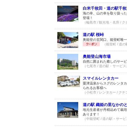
白米千枚田・道の駅千枚
海の幸、山の幸を取り扱った
登場！
（輪島市 / 観光地・名所 / 
道の駅 桜峠
奥能登の玄関口、能登町唯一
（能登町 / 道
奥能登山海市場
自然に囲まれた癒しのサービ
（七尾市 / 道の駅・サービスエ
スマイルレンタカー
粟津温泉からスグのレンタカ
られるお客様へ
（小松市 / レンタカー / クチ
道の駅 織姫の里なかの
地元生産者が丹精込めて栽培
あります！
（中能登町 / 道の駅・サービス