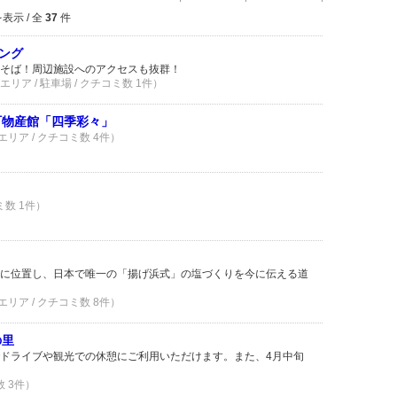
表示 / 全
37
件
ング
そば！周辺施設へのアクセスも抜群！
ア / 駐車場 / クチコミ数 1件）
町物産館「四季彩々」
リア / クチコミ数 4件）
ミ数 1件）
に位置し、日本で唯一の「揚げ浜式」の塩づくりを今に伝える道
リア / クチコミ数 8件）
の里
ドライブや観光での休憩にご利用いただけます。また、4月中旬
数 3件）