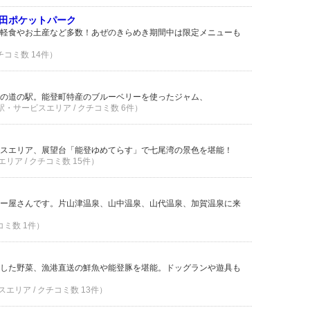
田ポケットパーク
軽食やお土産など多数！あぜのきらめき期間中は限定メニューも
クチコミ数 14件）
の道の駅。能登町特産のブルーベリーを使ったジャム、
の駅・サービスエリア / クチコミ数 6件）
スエリア、展望台「能登ゆめてらす」で七尾湾の景色を堪能！
リア / クチコミ数 15件）
ー屋さんです。片山津温泉、山中温泉、山代温泉、加賀温泉に来
コミ数 1件）
と
した野菜、漁港直送の鮮魚や能登豚を堪能。ドッグランや遊具も
エリア / クチコミ数 13件）