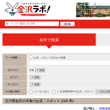
条件で検索
お店・スポット名のみで検索
ワード検索：
カテゴリ：
洋食
追加
エリア：
追加
サービス：
追加
その他の条件：
クーポンあり
いま営業時間中のお店・スポット
さらに条
石川県金沢の洋食のお店・スポット (165 件)
並び替え：
情報更