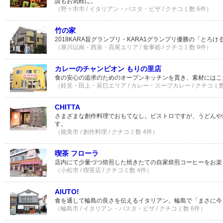
談もお気軽に。
（野々市市 / イタリアン・パスタ・ピザ / クチコミ数 6件）
竹の家
2018KARA旨グランプリ・KARA1グランプリ優勝の「とろ
（犀川以南・西泉・高尾エリア / 食事処 / クチコミ数 9件）
カレーのチャンピオン もりの里店
食の安心の追求のためのオープンキッチンを貫き、素材にはこ
（鈴見・田上・辰巳エリア / カレー・スープカレー / クチコミ数
CHITTA
さまざまな創作料理でおもてなし。ビストロですが、うどんや
す。
（能美市 / 創作料理 / クチコミ数 4件）
喫茶 フローラ
店内にて少量づつ焙煎した焼きたての自家焙煎コーヒーをお楽
（小松市 / 喫茶店 / クチコミ数 4件）
AIUTO!
食を通して輪島の良さを伝えるイタリアン。輪島で「まさに今
（輪島市 / イタリアン・パスタ・ピザ / クチコミ数 6件）