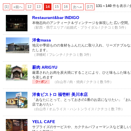
131～140
件を表示 / 
[1]
12
13
14
15
16
[17]
«前へ
次へ»
Restaurant&bar INDIGO
本物志向のアンティーク＆ヴィンテージを体現した 広い空間
（駅西・県庁エリア / 結婚式・ブライダル / クチコミ数 5件）
洋食masa
地元や季節ものの食材をふんだんに取り入れ、リーズナブルな
たします。
（津幡町 / フレンチ / クチコミ数 3件）
薪肉 ARIGYU
厳選されたお肉を炭火焼にすることにより、ひと味もふた味も
を楽しめます
（白山市 / 肉・焼肉 / クチコミ数 5件）
洋食ビストロ 福壱軒 美川本店
「あなたにとって、とっておきの1番のお店になりたい」「お
店でありたい
（白山市 / オムライス・ハントンライス / クチコミ数 7件）
YELL CAFE
サプライズのサービスや、カクテルパフォーマンスなど楽しい