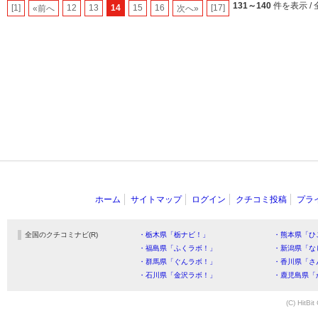
131～140
件を表示 / 
[1]
12
13
14
15
16
[17]
«前へ
次へ»
ホーム
サイトマップ
ログイン
クチコミ投稿
プラ
全国のクチコミナビ(R)
・栃木県「栃ナビ！」
・熊本県「ひ
・福島県「ふくラボ！」
・新潟県「な
・群馬県「ぐんラボ！」
・香川県「さ
・石川県「金沢ラボ！」
・鹿児島県「
(C) HitBit