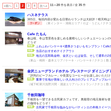
11～20
件を表示 / 全
35
件
1
2
3
4
«前へ
次へ»
ハスネテラス
365日、毎回内容が変わる日替わりランチは大好評！晴天時は
（東インター・湖南エリア / そば・うどん / クチコ
Cafe たもん
春は桜、冬は雪景色を楽しめる素晴らしいシチュエーションの
どうぞ
ふわふわパンケーキ×濃厚さつまいもモンブラン！Cafeた
当店のおすすめテイクアウト
地元の五郎島金時、金沢といえば金箔、そして通常の2倍の
（東山・鳴和・森本エリア / ケーキ・パンケーキ / クチコミ数 
金沢ニューグランドホテル プレステージ ダイニング 
「評判のビーフカレー」や良質なコーヒーがお楽しみいただけ
重厚で生地が美味しい大人向けのプレミアムアップルパ
（城下町犀川浅野川間・涌波エリア / レストラン / クチコミ数 
千枚田珈琲
千枚田を一望できる古民家カフェです。奥能登の地元食材を使
の珈琲をどうぞ！
古民家で千枚田を臨みながらパティシエの本格スイーツ