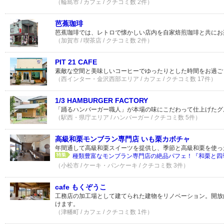
（輪島市 / カフェ / クチコミ数 2件）
芭蕉珈琲
芭蕉珈琲では、レトロで懐かしい店内を自家焙煎珈琲と共にお
（加賀市 / 喫茶店 / クチコミ数 2件）
PIT 21 CAFE
素敵な空間と美味しいコーヒーでゆったりとした時間をお過ご
（西インター・金沢西部エリア / カフェ / クチコミ数 17件）
1/3 HAMBURGER FACTORY
「踊るハンバーガー職人」が本場の味にこだわって仕上げたグ
（駅西・県庁エリア / ハンバーガー / クチコミ数 5件）
高級和栗モンブラン専門店 いも栗カボチャ
年間通して高級和栗スイーツを提供し、季節と高級和栗を使っ
種類豊富なモンブラン専門店の絶品パフェ！『和栗と四
（小松市 / ケーキ・パンケーキ / クチコミ数 3件）
cafe もくぞうこ
工務店の加工場として建てられた建物をリノベーション。開放
けます。
（津幡町 / カフェ / クチコミ数 1件）