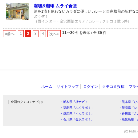
咖喱&珈琲 ムライ食堂
油を1滴も使わないカラダに優しいカレーと自家焙煎の新鮮な
どうぞ！
（西インター・金沢西部エリア / カレー / クチコミ数 5件）
11～20
件を表示 / 全
35
件
1
2
3
4
«前へ
次へ»
ホーム
サイトマップ
ログイン
クチコミ投稿
プラ
全国のクチコミナビ(R)
・栃木県「栃ナビ！」
・熊本県「ひ
・福島県「ふくラボ！」
・新潟県「な
・群馬県「ぐんラボ！」
・香川県「さ
・石川県「金沢ラボ！」
・鹿児島県「
(C) HitBit