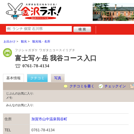
お出かけ
観光
観光地・名所
フジシャガダケ ワガタニコースイリグチ
富士写ヶ岳 我谷コース入口
0761-78-4134
基本情報
クチコミ
写真
クチコミを書く
チェックイン
じぶんのお気に入り:
メモ:
みんなのお気に入り:
住所
加賀市山中温泉我谷町
TEL
0761-78-4134