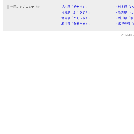
全国のクチコミナビ(R)
・栃木県「栃ナビ！」
・熊本県「ひ
・福島県「ふくラボ！」
・新潟県「な
・群馬県「ぐんラボ！」
・香川県「さ
・石川県「金沢ラボ！」
・鹿児島県「
(C) HitBit