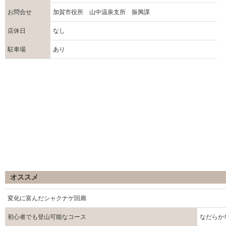
お問合せ
加賀市役所 山中温泉支所 振興課
店休日
なし
駐車場
あり
オススメ
変化に富んだシャクナゲ回廊
初心者でも登山可能なコース
なだらか