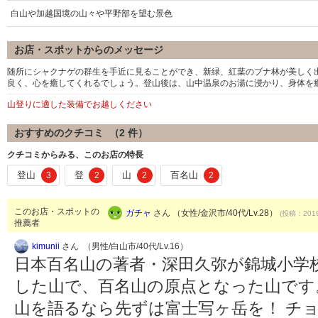
白山や加越国境の山々や平野部を望む景色
お店・スポットからのメッセージ
随所にシャクナゲの群生を手近に見ることができ、新緑、紅葉のブナ林が美しく
良く、心を癒してくれるでしょう。登山後は、山中温泉のお湯に浸かり、身体を
山登りに適した装備でお越しください
おすすめのクチコミ （
2
件）
クチコミからみる、このお店の特長
登山
登
山
百名山
3
2
2
2
このお店・スポットの
ガチャ
さん （女性/金沢市/40代/Lv.28）
(投稿：2019
推薦者
kimunii
さん （男性/白山市/40代/Lv.16）
日本百名山の著者・深田久弥が錦城小学
した山で、百名山の原点となった山です
山を語るなら先ずは富士写ヶ岳を！ チ