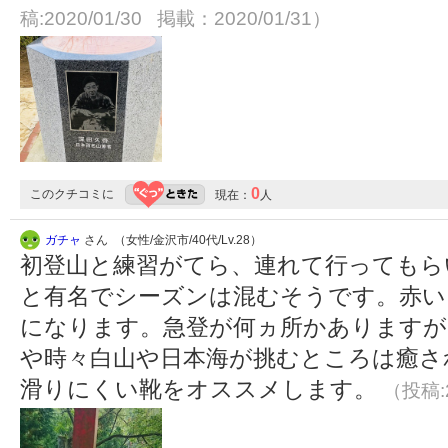
稿:2020/01/30 掲載：2020/01/31）
0
このクチコミに
現在：
人
ガチャ
さん （女性/金沢市/40代/Lv.28）
初登山と練習がてら、連れて行ってもら
と有名でシーズンは混むそうです。赤い
になります。急登が何ヵ所かありますが
や時々白山や日本海が挑むところは癒さ
滑りにくい靴をオススメします。
（投稿:2