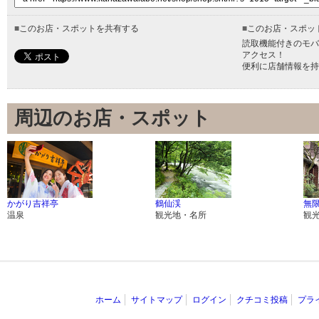
■
このお店・スポットを共有する
■
このお店・スポッ
読取機能付きのモバ
アクセス！
便利に店舗情報を持
周辺のお店・スポット
かがり吉祥亭
鶴仙渓
無
温泉
観光地・名所
観
ホーム
サイトマップ
ログイン
クチコミ投稿
プラ