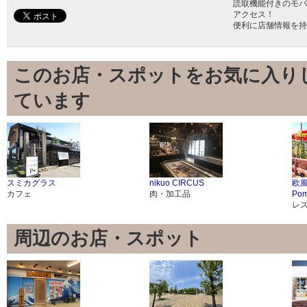
読取機能付きのモバ
アクセス！
便利に店舗情報を持
このお店・スポットをお気に入り
ています
スミカグラス
nikuo CIRCUS
欧風
カフェ
肉・加工品
Po
レ
周辺のお店・スポット