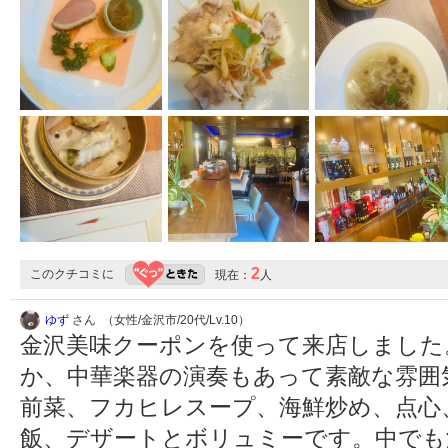
2
このクチコミに
現在：
人
ゆず
さん （女性/金沢市/20代/Lv.10）
金沢美味クーポンを使って来店しました
か、中華楽器の演奏もあって素敵な雰囲
前菜、フカヒレスープ、海鮮炒め、点心
飯、デザートとボリュミーです。中でも