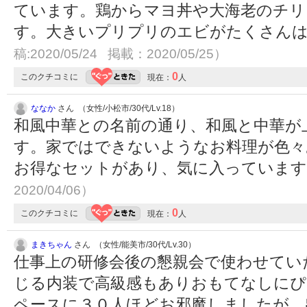
ています。鶏からマヨ丼や大海老のチリ
す。大きいプリプリのエビがたくさん
稿:2020/05/24 掲載：2020/05/25）
0
このクチコミに
現在：
人
ななか
さん （女性/小松市/30代/Lv.18）
和風中華との名前の通り、和風と中華が
す。家ではできないようなお料理が色々
お得なセットがあり、気に入っていま
2020/04/06）
0
このクチコミに
現在：
人
まきちゃん
さん （女性/能美市/30代/Lv.30）
仕事上の研修会後の懇親会で使わせてい
じる内装で高級感もありおもてなしにぴ
ペースに３０人ほどお邪魔しましたが、