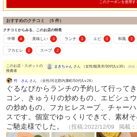
このクーポンを使用す
おすすめのクチコミ （
5
件）
クチコミからみる、このお店の特長
中華
美味しい
ランチ
エビ
和風
4
3
3
3
2
フカヒレ
スープ
2
2
このお店・スポットの
まきちゃん
さん （女性/能美市/30代/Lv.30）
(投稿：
推薦者
竹 さん
さん （女性/河北郡内灘町/50代/Lv.28）
ぐるなびからランチの予約して行ってき
コン、きゅうりの炒めもの、エビシュウ
の炒めもの、フカヒレスープ、チャーハン
スです。個室でゆっくりできて、素材そ
ご馳走様でした。
（投稿:2022/12/09 掲載：2