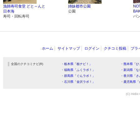
漁師寿司食堂 どと～んと
姉妹都市公園
NO
日本海
公園
BA
寿司・回転寿司
パ
ホーム
サイトマップ
ログイン
クチコミ投稿
プラ
全国のクチコミナビ(R)
・栃木県「栃ナビ！」
・熊本県「ひ
・福島県「ふくラボ！」
・新潟県「な
・群馬県「ぐんラボ！」
・香川県「さ
・石川県「金沢ラボ！」
・鹿児島県「
(C) HitBit