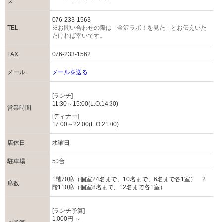
ス
076-233-1563
TEL
※お問い合わせの際は「金沢ラボ！を見た」とお伝えいた
だければ幸いです。
FAX
076-233-1562
メール
メールを送る
[ランチ]
11:30～15:00(L.O.14:30)
営業時間
[ディナー]
17:00～22:00(L.O.21:00)
店休日
水曜日
駐車場
50台
1階70席（個室24名まで、10名まで、6名まで各1室） 2
席数
階110席（個室8名まで、12名まで各1室）
[ランチ予算]
1,000円 ～