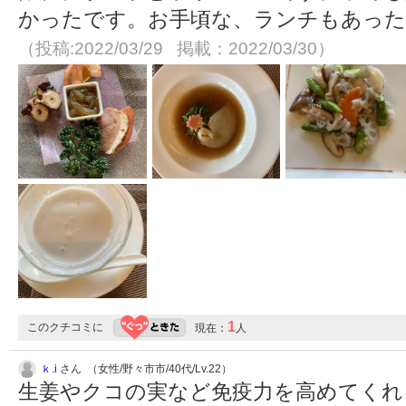
かったです。お手頃な、ランチもあった
（投稿:2022/03/29 掲載：2022/03/30）
1
このクチコミに
現在：
人
ｋ.i
さん （女性/野々市市/40代/Lv.22）
生姜やクコの実など免疫力を高めてくれ