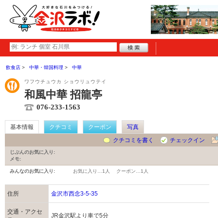
飲食店
中華・韓国料理
中華
ワフウチュウカ ショウリュウテイ
和風中華 招龍亭
076-233-1563
基本情報
クチコミ
クーポン
写真
クチコミを書く
チェックイン
じぶんのお気に入り:
メモ:
みんなのお気に入り:
お気に入り…
1人
クーポン…
1人
住所
金沢市西念3-5-35
交通・アクセ
JR金沢駅より車で5分