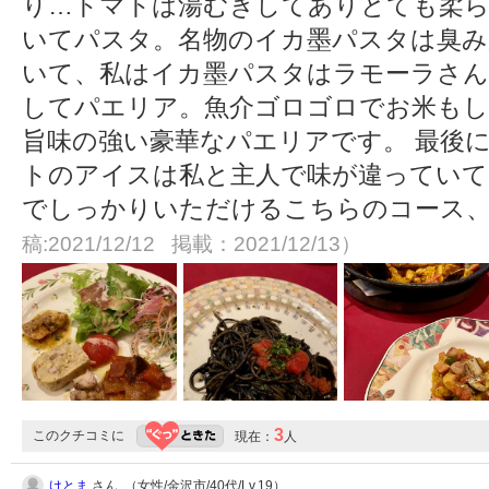
り…トマトは湯むきしてありとても柔ら
いてパスタ。名物のイカ墨パスタは臭み
いて、私はイカ墨パスタはラモーラさん
してパエリア。魚介ゴロゴロでお米もし
旨味の強い豪華なパエリアです。 最後
トのアイスは私と主人で味が違っていて
でしっかりいただけるこちらのコース
稿:2021/12/12 掲載：2021/12/13）
3
このクチコミに
現在：
人
けとま
さん （女性/金沢市/40代/Lv.19）