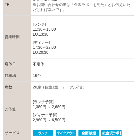
TEL
※お問い合わせの際は「金沢ラボ！を見た」とお伝えいた
だければ幸いです。
[ランチ]
11:30～15:00
LO.13:30
営業時間
[ディナー]
17:30～22:00
LO.20:30
店休日
不定休
駐車場
16台
席数
20席（個室1室、テーブル7台）
[ランチ予算]
1,380円 ～ 2,680円
ご予算
[ディナー予算]
2,980円 ～ 6,500円
サービス