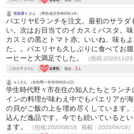
現在：
人
普段通り
さん （男性/金沢市/60代/Lv.6）
パエリヤEランチを注文。最初のサラダ
い。次はお目当てのイカスミパスタ。味
カスミの黒とトマト赤。いいね。味もよ
た。。パエリヤも久しぶりに食べてお腹
ーヒーと大満足でした。
（投稿:2020/11/2
1
このクチコミに
現在：
人
ｋ.i
さん （女性/野々市市/40代/Lv.22）
学生時代野々市在住の知人たちとランチ
インの料理が味わえ中でもパエリアが海
の貝がご飯の上を埋め尽くしています。
込んだ逸品です。今でも続いているとい
ます。
（投稿:2020/06/16 掲載：2020/06/19）