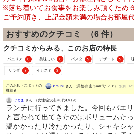
※落ち着いてお食事をお楽しみ頂くため
ご予約頂き、上記金額未満の場合お部屋
おすすめのクチコミ （
6
件）
クチコミからみる、このお店の特長
パエリア
美味しい
パスタ
デザート
6
6
5
5
サラダ
イカスミ
3
3
このお店・スポットの
kimunii
さん （男性/白山市/40代/Lv.16）
(投稿：2017
推薦者
けとま
さん （女性/金沢市/40代/Lv.19）
ランチに行ってきました。今回もパエ
と言われて出てきたのはボリュームた
温かかったり冷たかったり、シャキシ