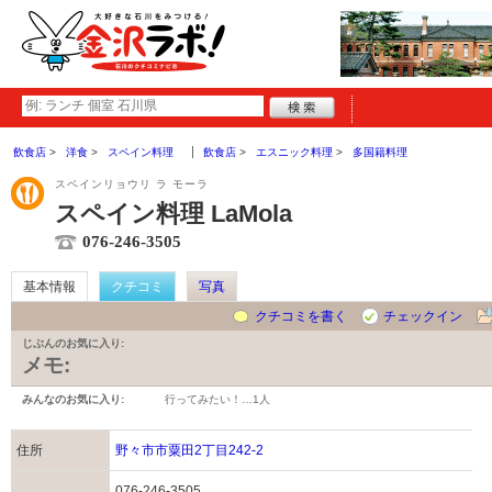
飲食店
洋食
スペイン料理
飲食店
エスニック料理
多国籍料理
スペインリョウリ ラ モーラ
スペイン料理 LaMola
076-246-3505
基本情報
クチコミ
写真
クチコミを書く
チェックイン
じぶんのお気に入り:
メモ:
みんなのお気に入り:
行ってみたい！…
1人
住所
野々市市粟田2丁目242-2
076-246-3505