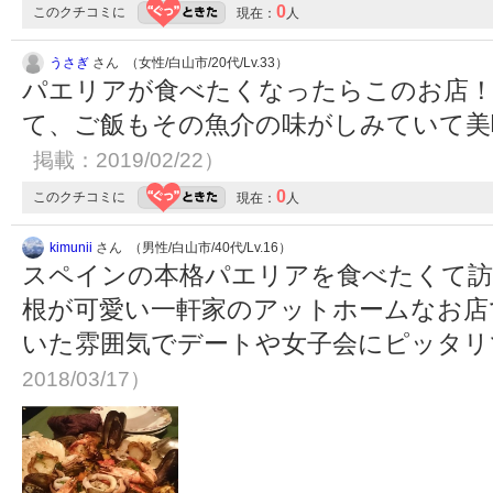
0
このクチコミに
現在：
人
うさぎ
さん （女性/白山市/20代/Lv.33）
パエリアが食べたくなったらこのお店
て、ご飯もその魚介の味がしみていて
掲載：2019/02/22）
0
このクチコミに
現在：
人
kimunii
さん （男性/白山市/40代/Lv.16）
スペインの本格パエリアを食べたくて訪
根が可愛い一軒家のアットホームなお店
いた雰囲気でデートや女子会にピッタ
2018/03/17）