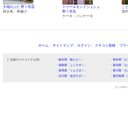
大地のぶた 野々市店
トゥールモンドシュシュ
こ
焼き鳥・串揚げ
野々市店
室
ケーキ・パンケーキ
ホーム
サイトマップ
ログイン
クチコミ投稿
プラ
全国のクチコミナビ(R)
・栃木県「栃ナビ！」
・熊本県「ひ
・福島県「ふくラボ！」
・新潟県「な
・群馬県「ぐんラボ！」
・香川県「さ
・石川県「金沢ラボ！」
・鹿児島県「
(C) HitBit