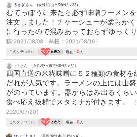
うさぎ
さん （女性/白山市/20代/Lv.33）
むてっぽうに来たら必ず味噌ラーメンを
注文しました！チャーシューが柔らかくて
に行ったので混みあっておらずゆっく
稿:2021/08/08 掲載：2021/08/10）
0
このクチコミに
現在：
人
ｋ.i
さん （女性/野々市市/40代/Lv.22）
四国直送の米糀味噌に５２種類の食材を
だれが人気です。ラーメンの上には山盛
がのっています。器からはみ出るくらい
食べ応え抜群でスタミナが付きます。
（
2020/07/20）
0
このクチコミに
現在：
人
ぴぃーよ
さん （男性/金沢市/30代/Lv.41）