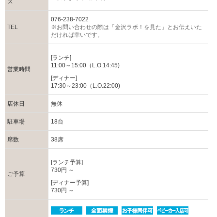
ス
076-238-7022
TEL
※お問い合わせの際は「金沢ラボ！を見た」とお伝えいた
だければ幸いです。
[ランチ]
11:00～15:00（L.O.14:45)
営業時間
[ディナー]
17:30～23:00（L.O.22:00)
店休日
無休
駐車場
18台
席数
38席
[ランチ予算]
730円 ～
ご予算
[ディナー予算]
730円 ～