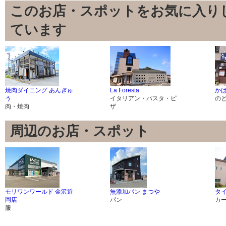
このお店・スポットをお気に入り
ています
焼肉ダイニング あんぎゅ
La Foresta
か
う
イタリアン・パスタ・ピ
の
肉・焼肉
ザ
周辺のお店・スポット
モリワンワールド 金沢近
無添加パン まつや
タ
岡店
パン
カ
服