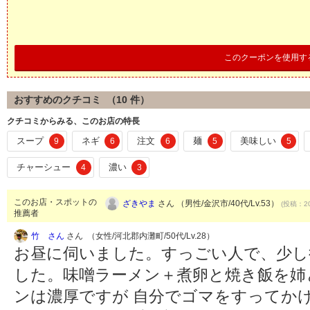
このクーポンを使用す
おすすめのクチコミ （
10
件）
クチコミからみる、このお店の特長
スープ
ネギ
注文
麺
美味しい
9
6
6
5
5
チャーシュー
濃い
4
3
このお店・スポットの
ざきやま
さん （男性/金沢市/40代/Lv.53）
(投稿：20
推薦者
竹 さん
さん （女性/河北郡内灘町/50代/Lv.28）
お昼に伺いました。すっごい人で、少し
した。味噌ラーメン＋煮卵と焼き飯を姉
ンは濃厚ですが 自分でゴマをすってか