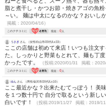
ねーと食べると、スープ熱々、器も熱々
脂と煮干し・かつお節・焼きアゴの魚粉
～い。 麺は中太になるのかな？おいし
掲載：2020/04/16）
0
このクチコミに
現在：
人
うさぎ
さん （女性/白山市/20代/Lv.33）
ここの店舗は初めて来店！いつも注文す
た。しっかりと野菜もとれて、麺も丁度
かったです。
（投稿:2020/01/31 掲載：2020/
0
このクチコミに
現在：
人
ゆん
さん （男性/金沢市/20代/Lv.10）
ここ最近かな？出来たむてっぽう！ 美味
を１つ数十円で 自分で取るという新しい
白いです！
（投稿:2019/11/27 掲載：2019/11