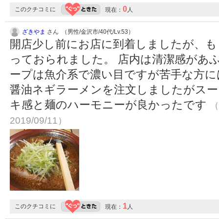
0
このクチコミに
現在：
人
ざきやま
さん （男性/金沢市/40代/Lv.53）
開店少し前にお店に到着しましたが、も
っておられました。 店内は清潔感があふ
ープは魚介系で濃い目ですが苦手な方に
醤油ネギラーメンを注文しましたがスー
キ感と麺のハーモニーが良かったです
（
2019/09/11）
1
このクチコミに
現在：
人