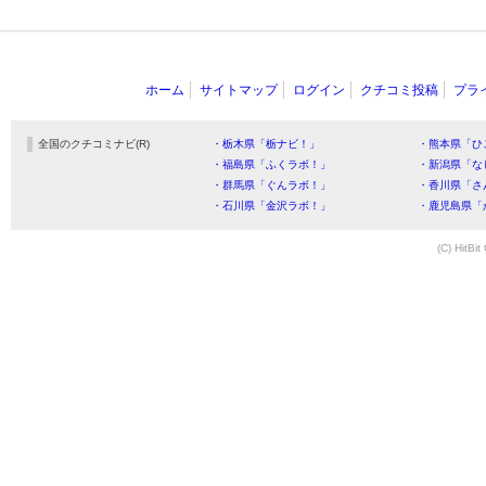
ホーム
サイトマップ
ログイン
クチコミ投稿
プラ
全国のクチコミナビ(R)
・栃木県「栃ナビ！」
・熊本県「ひ
・福島県「ふくラボ！」
・新潟県「な
・群馬県「ぐんラボ！」
・香川県「さ
・石川県「金沢ラボ！」
・鹿児島県「
(C) HitBit