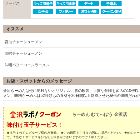
サービス
オススメ
醤油チャーシューメン
味噌チャーシューメン
味噌バターコーンラーメン
お店・スポットからのメッセージ
醤油らーめんは他に絶対ないオリジナル、豚の軟骨、上質な骨髄を多店の10倍
メン、味噌らーめんは52種類もの食材を20日間以上熟成させた秘伝の味噌だれ
らーめん むてっぽう 金沢店
味付け玉子サービス！
★本券１枚で１グループ様のみ有効。 ★この画面をご注文の際にご提示ください。 ★他のクー
で、予告なくサービスを打ち切る場合がございますのでご了承ください。