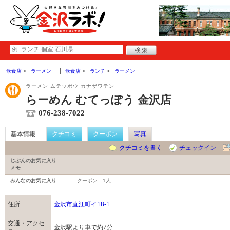
飲食店
ラーメン
飲食店
ランチ
ラーメン
ラーメン ムテッポウ カナザワテン
らーめん むてっぽう 金沢店
076-238-7022
基本情報
クチコミ
クーポン
写真
クチコミを書く
チェックイン
じぶんのお気に入り:
メモ:
みんなのお気に入り:
クーポン…
1人
住所
金沢市直江町イ18-1
交通・アクセ
金沢駅より車で約7分