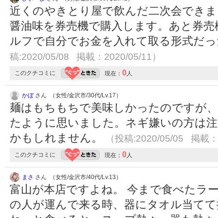
近くのやきとり屋で飲んだ二次会できま
醤油味を券売機で購入します。あと券売
ルフで自分でお金を入れて取る形式だ
稿:2020/05/08 掲載：2020/05/11）
0
このクチコミに
現在：
人
かぼ
さん （女性/金沢市/30代/Lv.17）
麺はもちもちで美味しかったのですが、
たように思いました。ネギ嫌いの方は注
かもしれません。
（投稿:2020/05/05 掲載：2
0
このクチコミに
現在：
人
まさ
さん （女性/金沢市/40代/Lv.13）
富山が本店ですよね。 今まで食べたラー
の人が運んで来る時、器にタオル当てて