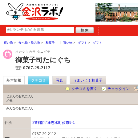
買い物
食べ物・飲み物
和菓子
買い物
ギフト
ギフト
オカシツカサ タニグチ
御菓子司たにぐち
0767-29-2112
基本情報
クチコミ
写真
うまいじ！和菓子
クチコミを書く
チェックイン
じぶんのお気に入り:
メモ:
みんなのお気に入り:
住所
羽咋郡宝達志水町荻市9-1
0767-29-2112