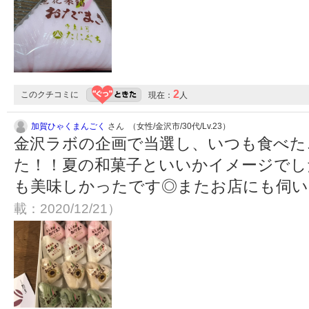
2
このクチコミに
現在：
人
加賀ひゃくまんごく
さん （女性/金沢市/30代/Lv.23）
金沢ラボの企画で当選し、いつも食べた
た！！夏の和菓子といいかイメージでし
も美味しかったです◎またお店にも伺
載：2020/12/21）