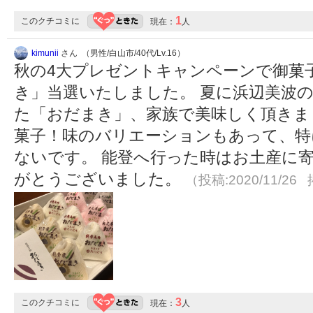
1
このクチコミに
現在：
人
kimunii
さん （男性/白山市/40代/Lv.16）
秋の4大プレゼントキャンペーンで御菓
き」当選いたしました。 夏に浜辺美波
た「おだまき」、家族で美味しく頂きまし
菓子！味のバリエーションもあって、特
ないです。 能登へ行った時はお土産に
がとうございました。
（投稿:2020/11/26 
3
このクチコミに
現在：
人