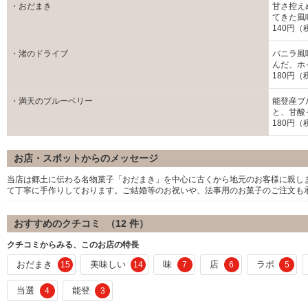
・おだまき
甘さ控え
てきた風
140円（
・渚のドライブ
バニラ風
んだ、ホ
180円（
・満天のブルーベリー
能登産ブ
と、甘酸
180円（
お店・スポットからのメッセージ
当店は郷土に伝わる名物菓子「おだまき」を中心に古くから地元のお客様に親し
て丁寧に手作りしております。ご結婚等のお祝いや、法事用のお菓子のご注文も
おすすめのクチコミ （
12
件）
クチコミからみる、このお店の特長
おだまき
美味しい
味
店
ラボ
15
14
7
6
5
当選
能登
4
3