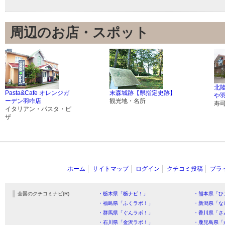
周辺のお店・スポット
北
Pasta&Cafe オレンジガ
末森城跡【県指定史跡】
や
ーデン羽咋店
観光地・名所
寿
イタリアン・パスタ・ピ
ザ
ホーム
サイトマップ
ログイン
クチコミ投稿
プラ
全国のクチコミナビ(R)
・栃木県「栃ナビ！」
・熊本県「ひ
・福島県「ふくラボ！」
・新潟県「な
・群馬県「ぐんラボ！」
・香川県「さ
・石川県「金沢ラボ！」
・鹿児島県「