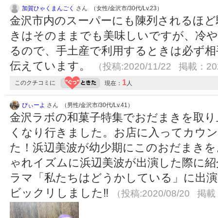
加賀ひゃくまんごく
さん （女性/金沢市/30代/Lv.23）
金沢市内のスーパーにも陳列されるほど
きはそのままでも美味しいですが、冷や
るので、手土産で利用するときは必ず相
伝えています。
（投稿:2020/11/22 掲載：202
1
このクチコミに
現在：
人
ぴぃーよ
さん （男性/金沢市/30代/Lv.41）
金沢ラボの和菓子特集でおだまきを取り
くなり行きました。お店に入ってカウン
た！浜辺美波が幼少期にこのおだまきを
ゃれイズムに浜辺美波が出演した際に紹
ラマ「私たちはどうかしている」に出
ビックリしました‼︎
（投稿:2020/08/20 掲載：