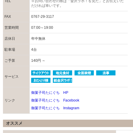
TEL
※お問い合わせの際は「金沢ラボ！を見た」とお伝えいた
だければ幸いです。
FAX
0767-29-3117
営業時間
07:00～19:00
店休日
年中無休
駐車場
4台
ご予算
140円 ～
サービス
御菓子司たにぐち HP
リンク
御菓子司たにぐち Facebook
御菓子司たにぐち Instagram
オススメ