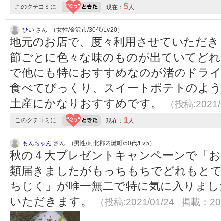
5
このクチコミに
現在：
人
ひい
さん （女性/金沢市/30代/Lv.20）
地元のお店で、度々利用させていただき
節ごとに色々な味のものが出ていてどれ
で他にも特におすすめなのが渚のドライ
食べてびっくり、スイートポテトのよう
土産にかなりおすすめです。
（投稿:2021/
1
このクチコミに
現在：
人
もんちゃん
さん （男性/河北郡内灘町/50代/Lv.5）
秋の４大プレゼントキャンペーンで「お
類届きましたがもっちもちでどれもとて
ちじく」が唯一無二で特に気に入りまし
いただきます。
（投稿:2021/01/24 掲載：202