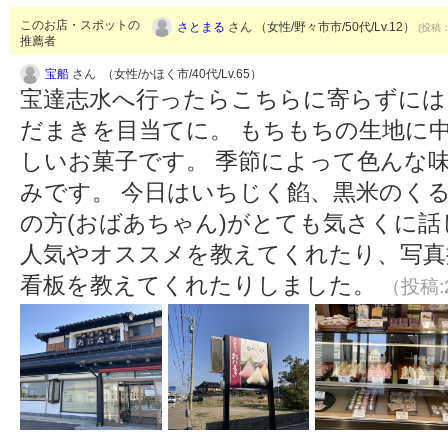
このお店・スポットの
さとまる
さん （女性/野々市市/50代/Lv.12）
(投稿：
推薦者
宝船
さん （女性/かほく市/40代/Lv.65）
宝達志水へ行ったらこちらに寄らずには
だまきを目当てに。 もちもちの生地に
しいお菓子です。 季節によって色んな
みです。 今日はいちじく餡、黒米のくる
の方(おばあちゃん)がとても気さくに
人気やオススメを教えてくれたり、写真
看板を教えてくれたりしました。
（投稿:2