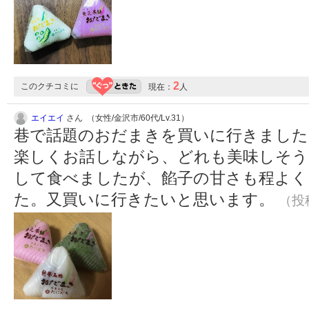
2
このクチコミに
現在：
人
エイエイ
さん （女性/金沢市/60代/Lv.31）
巷で話題のおだまきを買いに行きました
楽しくお話しながら、どれも美味しそう
して食べましたが、餡子の甘さも程よく
た。又買いに行きたいと思います。
（投稿