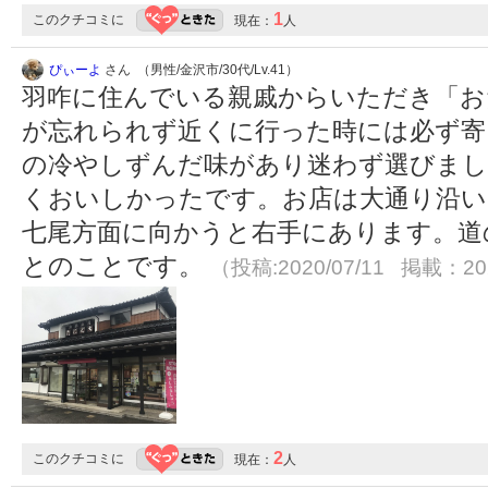
1
このクチコミに
現在：
人
ぴぃーよ
さん （男性/金沢市/30代/Lv.41）
羽咋に住んでいる親戚からいただき「お
が忘れられず近くに行った時には必ず寄
の冷やしずんだ味があり迷わず選びまし
くおいしかったです。お店は大通り沿い
七尾方面に向かうと右手にあります。道
とのことです。
（投稿:2020/07/11 掲載：202
2
このクチコミに
現在：
人