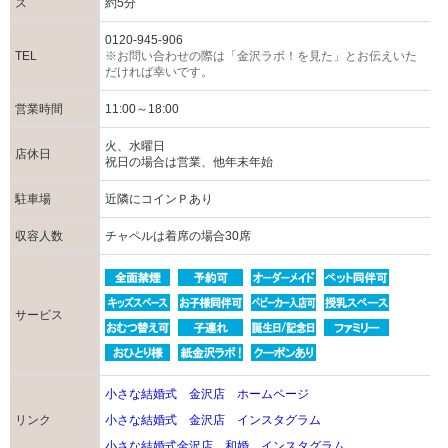
ス
約5分
0120-945-906
TEL
※お問い合わせの際は「金沢ラボ！を見た」とお伝えいた
だければ幸いです。
営業時間
11:00～18:00
火、水曜日
店休日
祝日の場合は営業、他年末年始
駐車場
近隣にコインＰあり
収容人数
チャペルは着席の場合30席
サービス
小さな結婚式 金沢店 ホームページ
リンク
小さな結婚式 金沢店 インスタグラム
小さな結婚式金沢店 和婚 インスタグラム