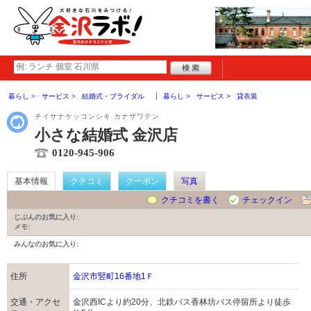
暮らし
サービス
結婚式・ブライダル
暮らし
サービス
貸衣装
チイサナケッコンシキ カナザワテン
小さな結婚式 金沢店
0120-945-906
基本情報
クチコミ
クーポン
写真
クチコミを書く
チェックイン
じぶんのお気に入り:
メモ:
みんなのお気に入り:
住所
金沢市竪町16番地1Ｆ
交通・アクセ
金沢西ICより約20分、北鉄バス香林坊バス停留所より徒歩