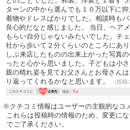
とのことでした。和装、洋装と１着ずつ
ターンの中から選んでも１０万以下に抑
着物やドレスばかりでした。相談時もパ
良心的だなと感じました。 当日、ヘア
もらい自分じゃないみたいでした。チェ
社から歩いて２分くらいのところにあり
しぶ来店したものの出来上がった写真の
ったと心から思いました。子どもは小さ
親の晴れ姿を見てお父さんとお母さんは
り返ってくれるかなと思います。
（投稿:2
0
このクチコミに
現在：
人
※クチコミ情報はユーザーの主観的なコ
これらは投稿時の情報のため、変更に
でご了承ください。