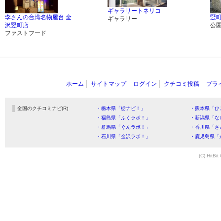
ギャラリートネリコ
李さんの台湾名物屋台 金
竪
ギャラリー
沢竪町店
公
ファストフード
ホーム
サイトマップ
ログイン
クチコミ投稿
プラ
全国のクチコミナビ(R)
・栃木県「栃ナビ！」
・熊本県「ひ
・福島県「ふくラボ！」
・新潟県「な
・群馬県「ぐんラボ！」
・香川県「さ
・石川県「金沢ラボ！」
・鹿児島県「
(C) HitBit