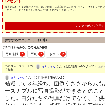
レゼント
★本券１枚でお１組様のみ有効。 ★この画面をご来店の際にご提示ください。 ★他のクーポン
予告なくサービスを打ち切る場合がございますのでご了承ください。
このクーポンを使用す
おすすめのクチコミ （
1
件）
クチコミからみる、このお店の特長
写真撮影
写真
きれい
2
2
2
このお店・スポットの
まきちゃん
さん （女性/能美市/30代/Lv.30）
(投稿：
推薦者
まきちゃん
さん （女性/能美市/30代/Lv.30）
結婚して３年経ち、面倒くささから式も
ーズナブルに写真撮影ができるとのこと
した。自分たちの写真だけでなく、子供