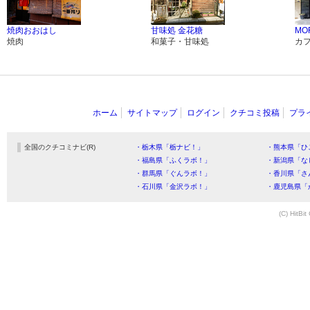
焼肉おおはし
甘味処 金花糖
MO
焼肉
和菓子・甘味処
カ
ホーム
サイトマップ
ログイン
クチコミ投稿
プラ
全国のクチコミナビ(R)
・栃木県「栃ナビ！」
・熊本県「ひ
・福島県「ふくラボ！」
・新潟県「な
・群馬県「ぐんラボ！」
・香川県「さ
・石川県「金沢ラボ！」
・鹿児島県「
(C) HitBit