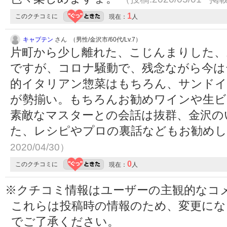
1
このクチコミに
現在：
人
キャプテン
さん （男性/金沢市/60代/Lv.7）
片町から少し離れた、こじんまりした、
ですが、コロナ騒動で、残念ながら今は
的イタリアン惣菜はもちろん、サンド
が勢揃い。もちろんお勧めワインや生ビ
素敵なマスターとの会話は抜群、金沢の
た、レシピやプロの裏話などもお勧め
2020/04/30）
0
このクチコミに
現在：
人
※クチコミ情報はユーザーの主観的なコ
これらは投稿時の情報のため、変更に
でご了承ください。