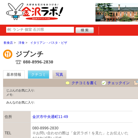
飲食店
洋食
イタリアン・パスタ・ピザ
ジブンチ
080-8996-2830
基本情報
クチコミ
写真
クチコミを書く
チェックイン
じぶんのお気に入り:
メモ:
みんなのお気に入り:
住所
金沢市中央通町11-49
080-8996-2830
TEL
※お問い合わせの際は「金沢ラボ！を見た」とお伝えいた