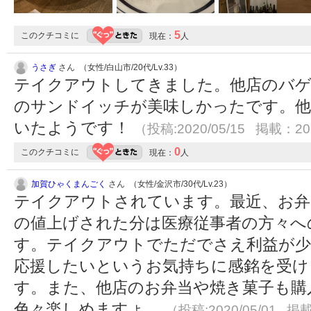
5
このクチコミに
現在：
人
うさぎ
さん （女性/白山市/20代/Lv.33）
テイクアウトしてきました。他店のバ
のサンドイッチが美味しかったです。他
いたようです！
（投稿:2020/05/15 掲載：202
0
このクチコミに
現在：
人
加賀ひゃくまんごく
さん （女性/金沢市/30代/Lv.23）
テイクアウトされています。最近、お弁
の値上げされた分は医療従事者の方々へ
す。テイクアウトでただでさえ利益が少
応援したいというお気持ちに感銘を受け
す。また、他店のお弁当や焼き菓子も購
色々楽しめますょ。
（投稿:2020/05/01 掲載