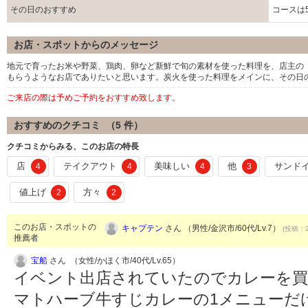
その日のおすすめ
コースは5
お店・スポットからのメッセージ
地元で育ったお米や野菜、鶏肉、卵など新鮮で旬の素材を使った料理を、店主の
もらうようなお店でありたいと思います。炭火を使った料理をメインに、その日
ご来店の際は予めご予約をおすすめ致します。
おすすめのクチコミ （
5
件）
クチコミからみる、このお店の特長
店
テイクアウト
美味しい
他
サンド
4
4
4
3
値上げ
方々
2
2
このお店・スポットの
キャプテン
さん （男性/金沢市/60代/Lv.7）
(投稿：2
推薦者
宝船
さん （女性/かほく市/40代/Lv.65）
イベント出店されていたのでカレーを買
マトハーブ牛すじカレーの1メニューだ