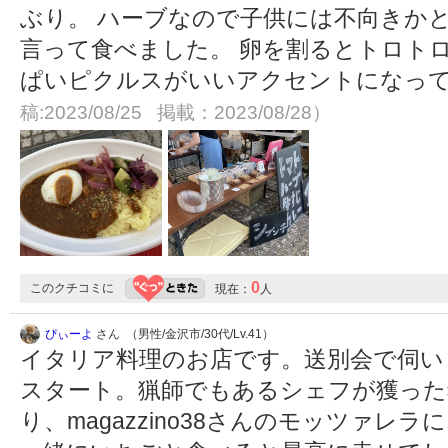
ぶり。 ハーブなので子供には不向きか
言って食べました。 卵を割るとトロト
ぱいピクルスがいいアクセントになっ
稿:2023/08/25 掲載：2023/08/28）
0
このクチコミに
現在：
人
ぴぃーよ
さん （男性/金沢市/30代/Lv.41）
イタリア料理のお店です。送別会で伺い
スタート。猟師でもあるシェフが獲った
り、magazzino38さんのモッツァ