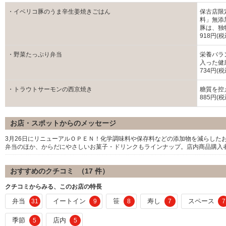
・イベリコ豚のうま辛生姜焼きごはん
保古店限
料」無添
豚は、独
918円(税
・野菜たっぷり弁当
栄養バラ
入った健
734円(税
・トラウトサーモンの西京焼き
糖質を控
885円(税
お店・スポットからのメッセージ
3月26日にリニューアルＯＰＥＮ！化学調味料や保存料などの添加物を減らした
弁当のほか、からだにやさしいお菓子・ドリンクもラインナップ。店内商品購入
おすすめのクチコミ （
17
件）
クチコミからみる、このお店の特長
弁当
イートイン
笹
寿し
スペース
31
9
8
7
7
季節
店内
5
5