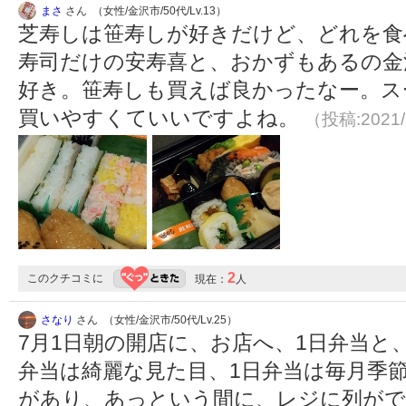
まさ
さん （女性/金沢市/50代/Lv.13）
芝寿しは笹寿しが好きだけど、どれを食
寿司だけの安寿喜と、おかずもあるの金
好き。笹寿しも買えば良かったなー。ス
買いやすくていいですよね。
（投稿:2021/
2
このクチコミに
現在：
人
さなり
さん （女性/金沢市/50代/Lv.25）
7月1日朝の開店に、お店へ、1日弁当と
弁当は綺麗な見た目、1日弁当は毎月季
があり、あっという間に、レジに列が