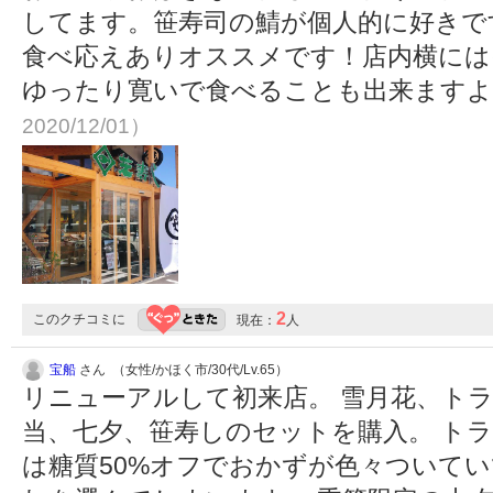
してます。笹寿司の鯖が個人的に好きで
食べ応えありオススメです！店内横には
ゆったり寛いで食べることも出来ます
2020/12/01）
2
このクチコミに
現在：
人
宝船
さん （女性/かほく市/30代/Lv.65）
リニューアルして初来店。 雪月花、ト
当、七夕、笹寿しのセットを購入。 ト
は糖質50%オフでおかずが色々ついて