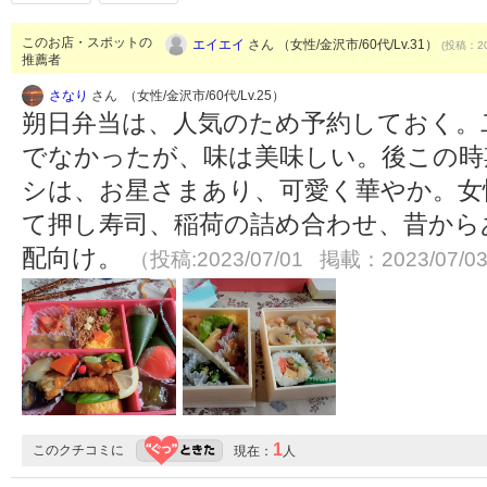
このお店・スポットの
エイエイ
さん （女性/金沢市/60代/Lv.31）
(投稿：20
推薦者
さなり
さん （女性/金沢市/60代/Lv.25）
朔日弁当は、人気のため予約しておく。
でなかったが、味は美味しい。後この時
シは、お星さまあり、可愛く華やか。女
て押し寿司、稲荷の詰め合わせ、昔から
配向け。
（投稿:2023/07/01 掲載：2023/07/0
1
このクチコミに
現在：
人