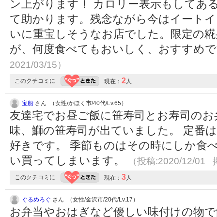
ン上がります！ カロリー表示もしてあ
て助かります。残念ながら今はイートイ
いに重宝しそうなお店でした。限定の糀
が、何度食べてもおいしく、おすすめ
2021/03/15）
2
このクチコミに
現在：
人
宝船
さん （女性/かほく市/40代/Lv.65）
友達宅でお昼ご飯に笹寿司とお寿司のお
味、鰤の笹寿司が出ていました。 定番
好きです。 季節ものはその時にしか食
い買ってしまいます。
（投稿:2020/12/01 
3
このクチコミに
現在：
人
ぐるめろぐ
さん （女性/金沢市/20代/Lv.17）
お弁当やおはぎなど優しい味付けの物で