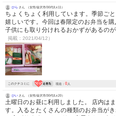
ひら
さん （女性/金沢市/30代/Lv.11）
ちょくちょく利用しています。季節ごと
嬉しいです。今回は春限定のお弁当を購
子供にも取り分けれるおかずがあるの
掲載：2021/04/12）
0
このクチコミに
現在：
人
ひい
さん （女性/金沢市/30代/Lv.20）
土曜日のお昼に利用しました。 店内は
す。入るとたくさんの種類のお弁当がき