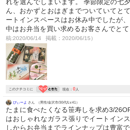
れを選んでしまいます。 季節限定の七
ん、おかずとおはぎまでついていてとて
ートインスペースはお休み中でしたが、
中はお弁当を買い求めるお客さんでと
稿:2020/06/14 掲載：2020/06/15）
0
このクチコミに
現在：
人
ぴぃーよ
さん （男性/金沢市/30代/Lv.41）
たまに食べたくなる笹寿しを求め3/26O
はおしゃれなガラス張りでイートインス
しからお弁当までラインナップは豊富で