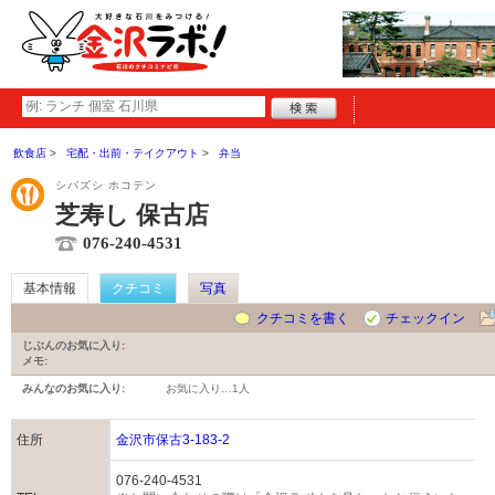
飲食店
宅配・出前・テイクアウト
弁当
シバズシ ホコテン
芝寿し 保古店
076-240-4531
基本情報
クチコミ
写真
クチコミを書く
チェックイン
じぶんのお気に入り:
メモ:
みんなのお気に入り:
お気に入り…
1人
住所
金沢市保古3-183-2
076-240-4531