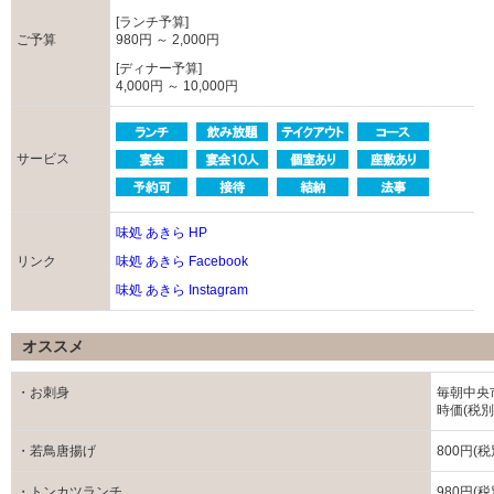
[ランチ予算]
ご予算
980円 ～ 2,000円
[ディナー予算]
4,000円 ～ 10,000円
サービス
味処 あきら HP
リンク
味処 あきら Facebook
味処 あきら Instagram
オススメ
・お刺身
毎朝中央
時価(税別
・若鳥唐揚げ
800円(税
・トンカツランチ
980円(税