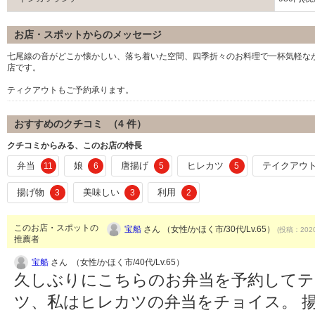
お店・スポットからのメッセージ
七尾線の音がどこか懐かしい、落ち着いた空間、四季折々のお料理で一杯気軽な
店です。
ティクアウトもご予約承ります。
おすすめのクチコミ （
4
件）
クチコミからみる、このお店の特長
弁当
娘
唐揚げ
ヒレカツ
テイクアウ
11
6
5
5
揚げ物
美味しい
利用
3
3
2
このお店・スポットの
宝船
さん （女性/かほく市/30代/Lv.65）
(投稿：2020
推薦者
宝船
さん （女性/かほく市/40代/Lv.65）
久しぶりにこちらのお弁当を予約してテ
ツ、私はヒレカツの弁当をチョイス。 