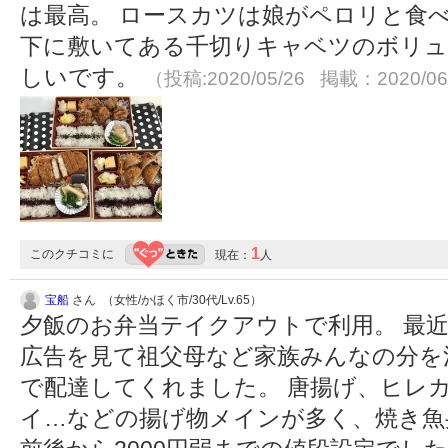
は最高。 ロースカツは娘がペロリと食
下に敷いてある千切りキャベツのボリュ
しいです。
（投稿:2020/05/26 掲載：2020/06
1
このクチコミに
現在：
人
宝船
さん （女性/かほく市/30代/Lv.65）
夕飯のお弁当テイクアウトで利用。 最
広告を見て祖父母など家族みんなの分を
で配達してくれました。 唐揚げ、ヒレ
イ…などの揚げ物メインが多く、焼き魚弁