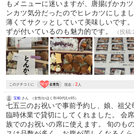
もメニューに迷いますが、唐揚げかカツ
ンカツ気分だったのでヒレカツにしまし
薄くてサクッとしていて美味しいです。
ずが付いているのも魅力的です。
（投稿:2
2
このクチコミに
現在：
人
宝船
さん （女性/かほく市/40代/Lv.65）
七五三のお祝いで事前予約し、娘、祖父
臨時休業で貸切にしてくれました。 会
族でのお祝いの席に使えます。 旬のも
スは品数が多く、お腹が苦しくなるくら