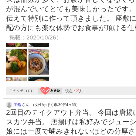
が混んでいてとても美味しかったです。
伝えて特別に作って頂きました。 座敷
配の方にも楽な体勢でお食事が頂ける
掲載：2020/10/26）
2
このクチコミに
現在：
人
宝船
さん （女性/かほく市/30代/Lv.65）
2回目のテイクアウト弁当。 今回は唐
スカツ弁当。 唐揚げは私好みでジューシ
娘には一度で噛みきれないほどの分厚さ