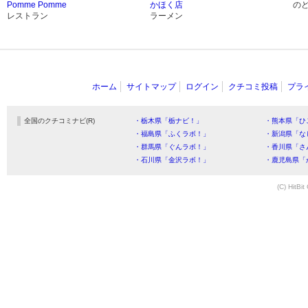
Pomme Pomme
かほく店
の
レストラン
ラーメン
ホーム
サイトマップ
ログイン
クチコミ投稿
プラ
全国のクチコミナビ(R)
・栃木県「栃ナビ！」
・熊本県「ひ
・福島県「ふくラボ！」
・新潟県「な
・群馬県「ぐんラボ！」
・香川県「さ
・石川県「金沢ラボ！」
・鹿児島県「
(C) HitBit