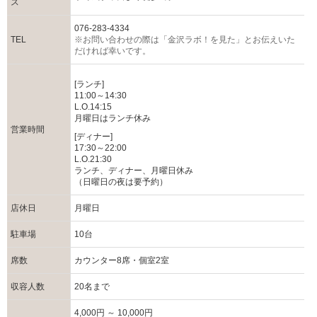
ス
076-283-4334
TEL
※お問い合わせの際は「金沢ラボ！を見た」とお伝えいた
だければ幸いです。
[ランチ]
11:00～14:30
L.O.14:15
月曜日はランチ休み
営業時間
[ディナー]
17:30～22:00
L.O.21:30
ランチ、ディナー、月曜日休み
（日曜日の夜は要予約）
店休日
月曜日
駐車場
10台
席数
カウンター8席・個室2室
収容人数
20名まで
4,000円 ～ 10,000円