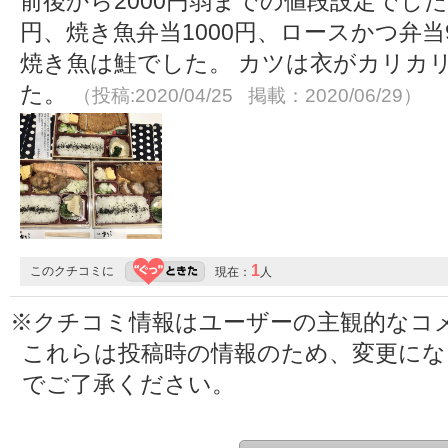
前後から2000円弱までの値段設定でした
円、焼き魚弁当1000円、ロースかつ弁当
焼き魚は鮭でした。 カツは衣がカリカ
た。
（投稿:2020/04/25 掲載：2020/06/29）
1
このクチコミに
現在：
人
※クチコミ情報はユーザーの主観的なコ
これらは投稿時の情報のため、変更に
でご了承ください。