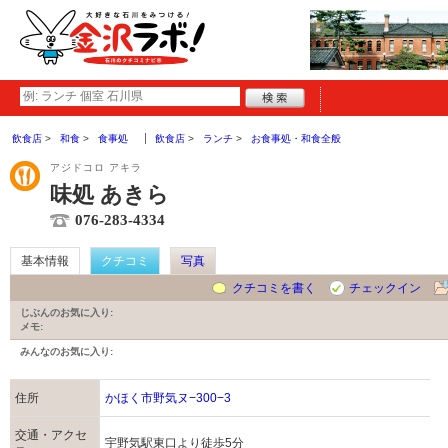
飲食店
和食
食事処
飲食店
ランチ
お食事処・和食全般
アジドコロ アキラ
味処 あきら
076-283-4334
基本情報
クチコミ
写真
クチコミを書く
チェックイン
じぶんのお気に入り:
メモ:
みんなのお気に入り:
住所
かほく市野気ヌ−300−3
交通・アクセ
宇野気駅東口より徒歩5分