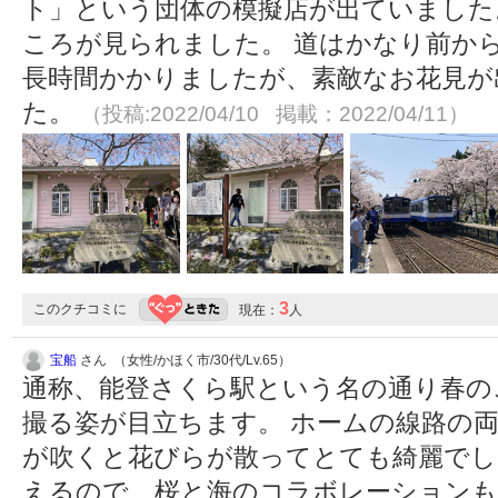
ト」という団体の模擬店が出ていました
ころが見られました。 道はかなり前か
長時間かかりましたが、素敵なお花見が
た。
（投稿:2022/04/10 掲載：2022/04/11）
3
このクチコミに
現在：
人
宝船
さん （女性/かほく市/30代/Lv.65）
通称、能登さくら駅という名の通り春の
撮る姿が目立ちます。 ホームの線路の
が吹くと花びらが散ってとても綺麗でし
えるので、桜と海のコラボレーション