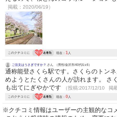
掲載：2020/06/19）
1
このクチコミに
現在：
人
ご注文はうさぎですか？
さん （男性/金沢市/40代/Lv.6）
通称能登さくら駅です。さくらのトンネ
めようとたくさんの人が訪れます。 さ
も出てにぎやかです
（投稿:2017/12/10 掲載
0
このクチコミに
現在：
人
※クチコミ情報はユーザーの主観的なコ