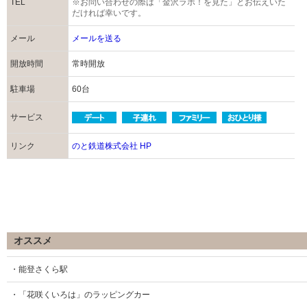
TEL
※お問い合わせの際は「金沢ラボ！を見た」とお伝えいた
だければ幸いです。
メール
メールを送る
開放時間
常時開放
駐車場
60台
サービス
リンク
のと鉄道株式会社 HP
オススメ
・能登さくら駅
・「花咲くいろは」のラッピングカー