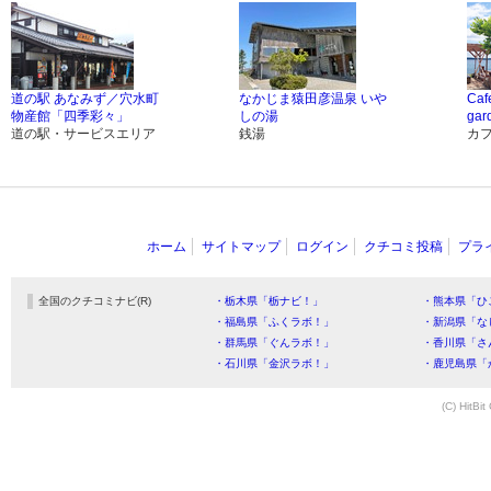
道の駅 あなみず／穴水町
なかじま猿田彦温泉 いや
Ca
物産館「四季彩々」
しの湯
gar
道の駅・サービスエリア
銭湯
カ
ホーム
サイトマップ
ログイン
クチコミ投稿
プラ
全国のクチコミナビ(R)
・栃木県「栃ナビ！」
・熊本県「ひ
・福島県「ふくラボ！」
・新潟県「な
・群馬県「ぐんラボ！」
・香川県「さ
・石川県「金沢ラボ！」
・鹿児島県「
(C) HitBit