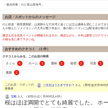
・観光列車「のと里山里海号」
お店・スポットからのメッセージ
のと鉄道「能登鹿島駅」は波静かな穴水湾と遠くには立山連峰を望むことができ
んが植えたソメイヨシノの大木が数十本あり、春の桜シーズンには駅全体が桜の
露店も出る花見イベントが開催されますが、残念ながら、今年は新型コロナウイ
の桜を見に来て下さいね。
おすすめのクチコミ （
3
件）
クチコミからみる、このお店の特長
さくら
ホーム
通称
能登
写真
4
3
2
2
2
素敵
2
このお店・スポットの
ご注文はうさぎですか？
さん （男性/金沢市/40代/
推薦者
宝船
さん （女性/かほく市/40代/Lv.65）
桜はほぼ満開でとても綺麗でした。 ホ