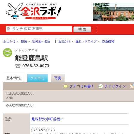
お出かけ
観光
観光地・名所
お出かけ
旅行・ドライブ
交通機関
ノトカシマエキ
能登鹿島駅
0768-52-0073
基本情報
クチコミ
写真
クチコミを書く
チェックイン
じぶんのお気に入り:
メモ:
みんなのお気に入り:
住所
鳳珠郡穴水町曽福イ
0768-52-0073