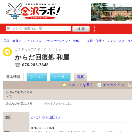
美容・健康
フィットネス・リラクゼーション
整体
美容・健康
フィットネス・リ
カラダカイフクドコロ ナゴミヤ
からだ回復処 和屋
076-283-3848
基本情報
クチコミ
クーポン
写真
クチコミを書く
チェックイン
じぶんのお気に入り:
メモ:
みんなのお気に入り:
行ってみたい！…
1人
住所
かほく市下山田15
076-283-3848