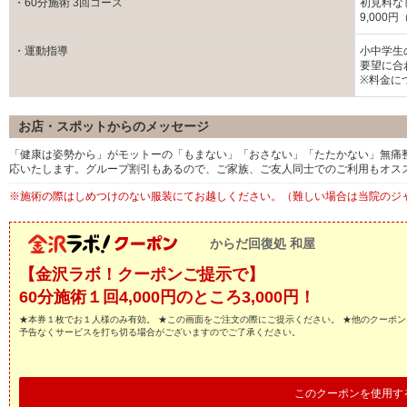
・60分施術 3回コース
初見料な
9,000
・運動指導
小中学生
要望に合
※料金に
お店・スポットからのメッセージ
「健康は姿勢から」がモットーの「もまない」「おさない」「たたかない」無痛
応いたします。グループ割引もあるので、ご家族、ご友人同士でのご利用もオス
※施術の際はしめつけのない服装にてお越しください。（難しい場合は当院のジ
からだ回復処 和屋
【金沢ラボ！クーポンご提示で】
60分施術１回4,000円のところ3,000円！
★本券１枚でお１人様のみ有効。 ★この画面をご注文の際にご提示ください。 ★他のクーポン
予告なくサービスを打ち切る場合がございますのでご了承ください。
このクーポンを使用す