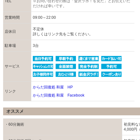
TEL
※お問い合わせの際は「金沢ラボ！を見た」とお伝えいた
だければ幸いです。
営業時間
09:00～22:00
不定休
店休日
詳しくはリンク先をご覧ください。
駐車場
3台
サービス
からだ回復処 和屋 HP
リンク
からだ回復処 和屋 Facebook
オススメ
・60分施術
初見料な
4,000