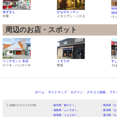
WA
赤ずきん
かなやキッチン
WA
中華
イタリアン・パスタ
ワ
周辺のお店・スポット
リッチモント 本店
イモラボ
すし
ケーキ・パンケーキ
野菜
そ
ホーム
サイトマップ
ログイン
クチコミ投稿
プラ
全国のクチコミナビ(R)
・栃木県「栃ナビ！」
・熊本県「ひ
・福島県「ふくラボ！」
・新潟県「な
・群馬県「ぐんラボ！」
・香川県「さ