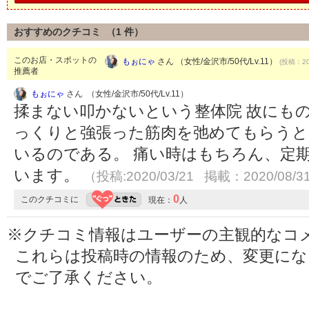
おすすめのクチコミ （
1
件）
このお店・スポットの
もぉにゃ
さん （女性/金沢市/50代/Lv.11）
(投稿：20
推薦者
もぉにゃ
さん （女性/金沢市/50代/Lv.11）
揉まない叩かないという整体院 故にも
っくりと強張った筋肉を弛めてもらうと
いるのである。 痛い時はもちろん、定
います。
（投稿:2020/03/21 掲載：2020/08/3
0
このクチコミに
現在：
人
※クチコミ情報はユーザーの主観的なコ
これらは投稿時の情報のため、変更に
でご了承ください。